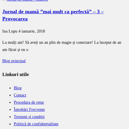
Jurnal de mamă ”mai mult ca perfectă” – 3 –
Provocarea
Ina Lupu
4 ianuarie, 2018
La mulți ani! Să aveți un an plin de magie și conectare! La început de an
am făcut și eu o
Blog principal
Linkuri utile
Blog
Contact
Procedura de retur
Întrebări Frecvente
Termeni și condiții
Politică de confidențialitate