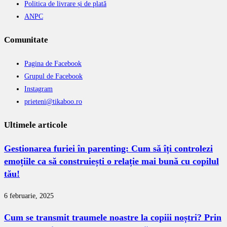
Politica de livrare și de plată
ANPC
Comunitate
Pagina de Facebook
Grupul de Facebook
Instagram
prieteni@tikaboo.ro
Ultimele articole
Gestionarea furiei în parenting: Cum să îți controlezi
emoțiile ca să construiești o relație mai bună cu copilul
tău!
6 februarie, 2025
Cum se transmit traumele noastre la copiii noștri? Prin