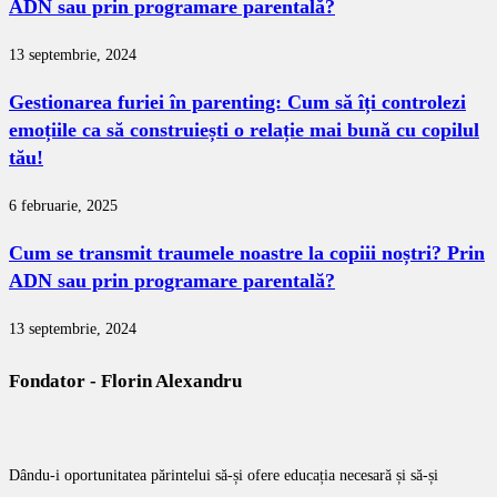
ADN sau prin programare parentală?
13 septembrie, 2024
Gestionarea furiei în parenting: Cum să îți controlezi
emoțiile ca să construiești o relație mai bună cu copilul
tău!
6 februarie, 2025
Cum se transmit traumele noastre la copiii noștri? Prin
ADN sau prin programare parentală?
13 septembrie, 2024
Fondator - Florin Alexandru
Dându-i oportunitatea părintelui să-și ofere educația necesară și să-și