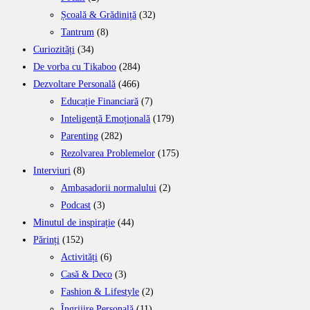
Școală & Grădiniță
(32)
Tantrum
(8)
Curiozități
(34)
De vorba cu Tikaboo
(284)
Dezvoltare Personală
(466)
Educație Financiară
(7)
Inteligență Emoțională
(179)
Parenting
(282)
Rezolvarea Problemelor
(175)
Interviuri
(8)
Ambasadorii normalului
(2)
Podcast
(3)
Minutul de inspirație
(44)
Părinți
(152)
Activități
(6)
Casă & Deco
(3)
Fashion & Lifestyle
(2)
Îngrijire Personală
(11)