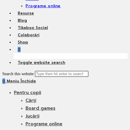
Programe online
Resurse
Blog
Tikaboo Social
Colaborări
Shop
0
Toggle website search
Search this website
0
Meniu
Închide
Pentru copii
Cărți
Board games
Jucării
Programe online