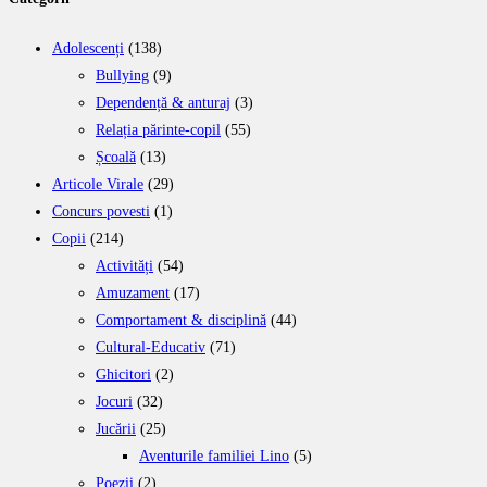
Adolescenți
(138)
Bullying
(9)
Dependență & anturaj
(3)
Relația părinte-copil
(55)
Școală
(13)
Articole Virale
(29)
Concurs povesti
(1)
Copii
(214)
Activități
(54)
Amuzament
(17)
Comportament & disciplină
(44)
Cultural-Educativ
(71)
Ghicitori
(2)
Jocuri
(32)
Jucării
(25)
Aventurile familiei Lino
(5)
Poezii
(2)