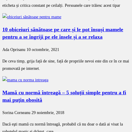
eticheta și critica constant pe ceilalți. Persoanele care trăiesc acest tipar
10 obiceiuri sănătoase pe care și le pot însuși mamele
pentru a se îngriji pe ele însele și a se relaxa
Ada Oprisanu
10 octombrie, 2021
De ceva timp, grija față de sine, față de propriile nevoi este din ce în ce mai
promovată pe internet.
Mamă cu normă întreagă – 5 soluţii simple pentru a fi
mai puţin obosită
Sorina Corneanu
29 noiembrie, 2018
Dacă eşti mamă cu normă întreagă, probabil că nu doar o dată ai visat la
roboţelul magic şi drăguţ, care