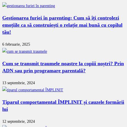
Gestionarea furiei în parenting: Cum să îți controlezi
emoțiile ca să construiești o relație mai bună cu copilul
tău!
6 februarie, 2025
Cum se transmit traumele noastre la copiii noștri? Prin
ADN sau prin programare parentală?
13 septembrie, 2024
Tiparul comportamental ÎMPLINIT și cauzele formării
lui
12 septembrie, 2024