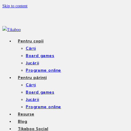
Skip to content
Pentru copii
Cărți
Board games
Jucării
Programe online
Pentru părinți
Cărți
Board games
Jucării
Programe online
Resurse
Blog
Tikaboo Social