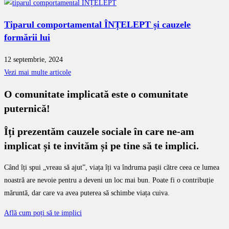
Tiparul comportamental ÎNȚELEPT și cauzele
formării lui
12 septembrie, 2024
Vezi mai multe articole
O comunitate implicată este o comunitate
puternică!
Îți prezentăm cauzele sociale în care ne-am
implicat și te invităm și pe tine să te implici.
Când îți spui „vreau să ajut”, viața îți va îndruma pașii către ceea ce lumea
noastră are nevoie pentru a deveni un loc mai bun. Poate fi o contribuție
măruntă, dar care va avea puterea să schimbe viața cuiva.
Află cum poți să te implici