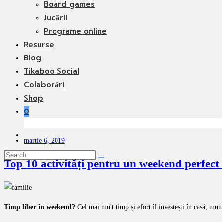
Board games
Jucării
Programe online
Resurse
Blog
Tikaboo Social
Colaborări
Shop
0
Toggle
martie 6, 2019
website
search
Top 10 activități pentru un weekend perfect
Timp liber în weekend?
Cel mai mult timp și efort îl investești în casă, munc