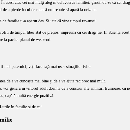
ile. În acest caz, cei mai mulți aleg în defavoarea familiei, gândindu-se că cei dr
scul de a pierde locul de muncă nu trebuie să apară la orizont.
ă de familie ți-a apărut des. Și iată că vine timpul revanșei!
 profiți de timpul liber atât de prețios, împreună cu cei dragi ție. În absența ace
vine la pachet planul de weekend:
i mai puternici, veți face față mai ușor situațiilor ivite.
atea de a vă cunoaște mai bine și de a vă ajuta reciproc mai mult.
 vor genera în viitorul adult dorința de a construi alte amintiri frumoase, cu n
res, capătă multă energie pozitivă.
urile în familie și de ce!
amilie