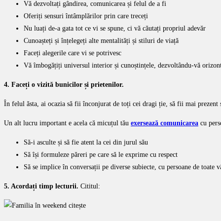
Vă dezvoltați gândirea, comunicarea și felul de a fi
Oferiți sensuri întâmplărilor prin care treceți
Nu luați de-a gata tot ce vi se spune, ci vă căutați propriul adevăr
Cunoașteți și înțelegeți alte mentalități și stiluri de viață
Faceți alegerile care vi se potrivesc
Vă îmbogățiți universul interior și cunoștințele, dezvoltându-vă orizon
4. Faceți o vizită bunicilor și prietenilor.
În felul ăsta, ai ocazia să fii înconjurat de toți cei dragi ție, să fii mai prezent
Un alt lucru important e acela că micuțul tău
exersează comunicarea
cu pers
Să-i asculte și să fie atent la cei din jurul său
Să își formuleze păreri pe care să le exprime cu respect
Să se implice în conversații pe diverse subiecte, cu persoane de toate v
5. Acordați timp lecturii.
Cititul: