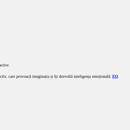
active.
ractiv, care provoacă imaginația și îți dezvoltă inteligența emoțională:
EQ