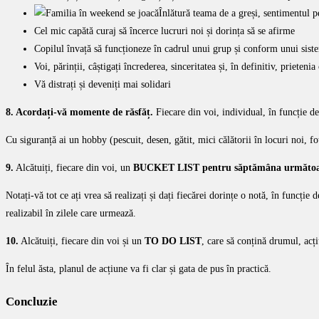
Înlătură teama de a greși, sentimentul p
Cel mic capătă curaj să încerce lucruri noi și dorința să se afirme
Copilul învață să funcționeze în cadrul unui grup și conform unui sistem 
Voi, părinții, câștigați încrederea, sinceritatea și, în definitiv, prietenia
Vă distrați și deveniți mai solidari
8. Acordați-vă momente de răsfăț.
Fiecare din voi, individual, în funcție de
Cu siguranță ai un hobby (pescuit, desen, gătit, mici călătorii în locuri noi, fo
9.
Alcătuiți, fiecare din voi, un
BUCKET LIST pentru săptămâna următoa
Notați-vă tot ce ați vrea să realizați și dați fiecărei dorințe o notă, în funcție 
realizabil în zilele care urmează.
10.
Alcătuiți, fiecare din voi și un
TO DO LIST
, care să conțină drumul, ac
În felul ăsta, planul de acțiune va fi clar și gata de pus în practică.
Concluzie