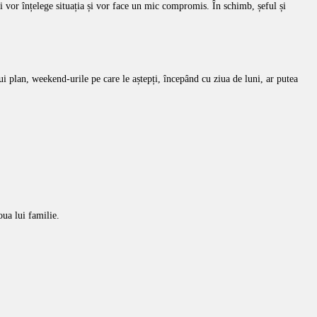
agi vor înțelege situația și vor face un mic compromis. În schimb, șeful și
stui plan, weekend-urile pe care le aștepți, începând cu ziua de luni, ar putea
oua lui familie.