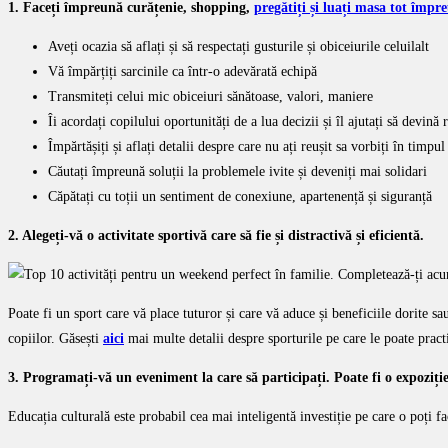
1. Faceți împreună curățenie, shopping,
pregătiți și luați masa tot împr
Aveți ocazia să aflați și să respectați gusturile și obiceiurile celuilalt
Vă împărțiți sarcinile ca într-o adevărată echipă
Transmiteți celui mic obiceiuri sănătoase, valori, maniere
Îi acordați copilului oportunități de a lua decizii și îl ajutați să devină
Împărtășiți și aflați detalii despre care nu ați reușit sa vorbiți în timpu
Căutați împreună soluții la problemele ivite și deveniți mai solidari
Căpătați cu toții un sentiment de conexiune, apartenență și siguranță
2. Alegeți-vă o activitate sportivă care să fie și distractivă și eficientă.
Poate fi un sport care vă place tuturor și care vă aduce și beneficiile dorite sau
copiilor. Găsești
aici
mai multe detalii despre sporturile pe care le poate pract
3. Programați-vă un eveniment la care să participați. Poate fi o expoziți
Educația culturală este probabil cea mai inteligentă investiție pe care o poți face