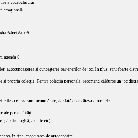
țire a vocabularului
nță emoțională
lte feluri de a fi
r, autocunoașterea și cunoașterea partenerilor de joc. În plus, sunt foarte distr
face și propria colecție. Pentru colecția personală, recomand călduros un joc dist
ficiile acestora sunt nenumărate, dar iată doar câteva dintre ele:
te ale personalității
e, gândire logică, atenție etc)
crederea în sine, capacitatea de autodepășire