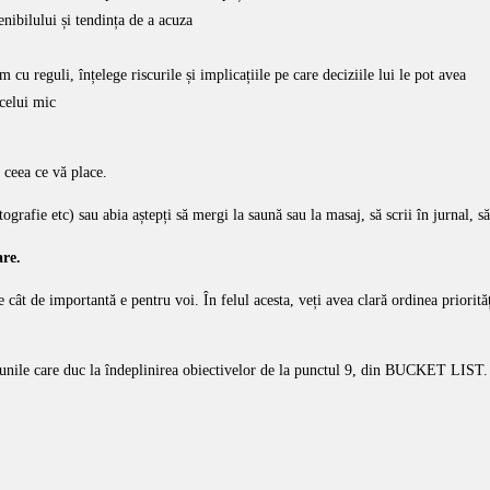
enibilului și tendința de a acuza
cu reguli, înțelege riscurile și implicațiile pe care deciziile lui le pot avea
 celui mic
 ceea ce vă place.
tografie etc) sau abia aștepți să mergi la saună sau la masaj, să scrii în jurnal, s
re.
de cât de importantă e pentru voi. În felul acesta, veți avea clară ordinea priorită
țiunile care duc la îndeplinirea obiectivelor de la punctul 9, din BUCKET LIST.