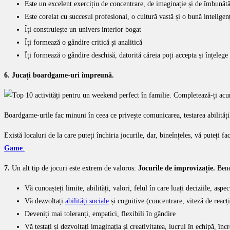
Este un excelent exercițiu de concentrare, de imaginație și de îmbunătă
Este corelat cu succesul profesional, o cultură vastă și o bună intelige
Îți construiește un univers interior bogat
Îți formează o gândire critică și analitică
Îți formează o gândire deschisă, datorită căreia poți accepta și înțelege a
6. Jucați boardgame-uri împreună.
Boardgame-urile fac minuni în ceea ce privește comunicarea, testarea abilitățilo
Există localuri de la care puteți închiria jocurile, dar, bineînțeles, vă puteți 
Game
.
7.
Un alt tip de jocuri este extrem de valoros:
Jocurile de improvizație.
Bene
Vă cunoașteți limite, abilități, valori, felul în care luați deciziile, aspec
Vă dezvoltați
abilități sociale
și cognitive (concentrare, viteză de reacți
Deveniți mai toleranți, empatici, flexibili în gândire
Vă testați și dezvoltați imaginația și creativitatea, lucrul în echipă, în