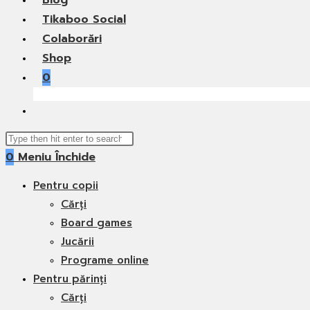
Blog
Tikaboo Social
Colaborări
Shop
0
Toggle
website
Search
search
0
Meniu
Închide
this
website
Pentru copii
Cărți
Board games
Jucării
Programe online
Pentru părinți
Cărți