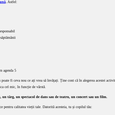
eună
.
Astfel:
 responsabil
l săptămânii
 poate fi ceva nou ce ați vrea să învățați. Ține cont că în alegerea acestei activită
ica cel mic, în funcție de vârstă.
e, un târg, un spectacol de dans sau de teatru, un concert sau un film.
 pentru calitatea vieții tale. Datorită acesteia, tu și copilul tău: