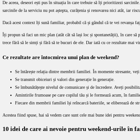
De aceea, deseori ești pus în situația în care trebuie să îți prioritizezi sarcin
sarcinile de la serviciu nu pot aștepta, curățenia și renovarea nici atât, iar ri
Dacă acest context îți sună familiar, probabil că și gândul că te vei revanșa faț
Îți propun să faci un mic plan (atât cât să lași loc și spontanetății), în care să
trece fără să le simți și fără să te bucuri de ele. Dar iată cu ce rezultate mai 
Ce rezultate are întocmirea unui plan de weekend?
Se întărește relația dintre membrii familiei. În momente stresante, veți f
Se transmit obiceiuri și valori din generație în generație.
Se îmbunătățește nivelul de comunicare și de încredere. Aveți posibilit
Amintirile frumoase pe care copilul tău și le formează acum, în familie,
Fiecare din membrii familiei își reîncarcă bateriile, se eliberează de st
Acestea fiind spuse, hai să vedem care sunt cele mai bune idei pentru weekend-
10 idei de care ai nevoie pentru weekend-urile în f