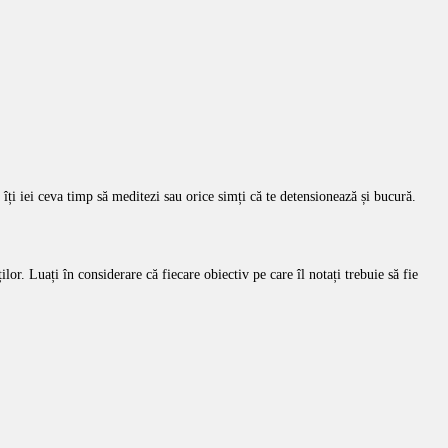
ă îți iei ceva timp să meditezi sau orice simți că te detensionează și bucură.
ților. Luați în considerare că fiecare obiectiv pe care îl notați trebuie să fie