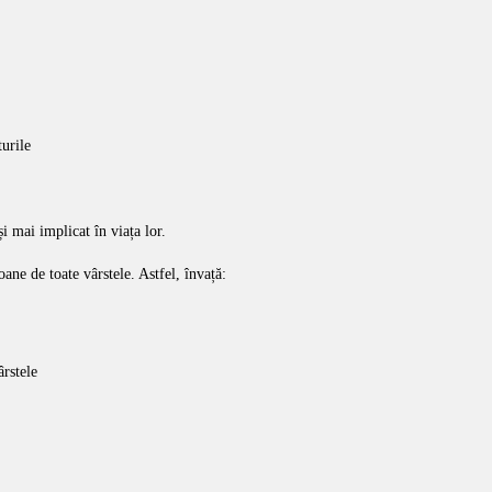
turile
 și mai implicat în viața lor.
oane de toate vârstele. Astfel, învață:
ârstele