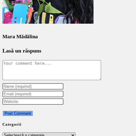
Mara Mădălina
Lasă un răspuns
Comment
Enter
your
Enter
name
your
Enter
or
email
your
username
address
website
to
to
URL
Categorii
comment
comment
(optional)
Categorii