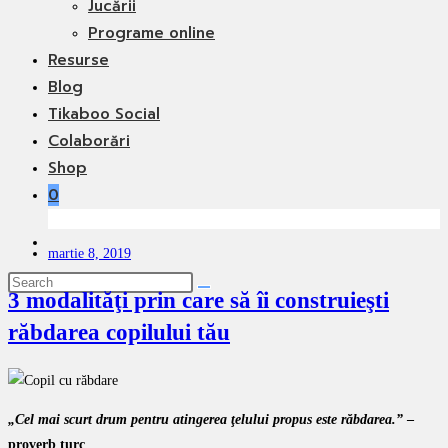
Jucării
Programe online
Resurse
Blog
Tikaboo Social
Colaborări
Shop
0
Toggle
martie 8, 2019
website
search
3 modalităţi prin care să îi construieşti
răbdarea copilului tău
„Cel mai scurt drum pentru atingerea ţelului propus este răbdarea.”
–
proverb turc