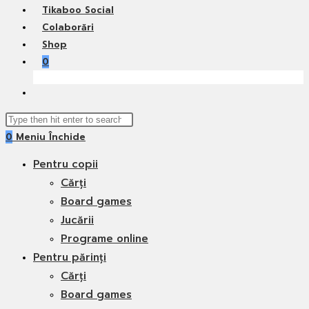
Tikaboo Social
Colaborări
Shop
0
Toggle
website
Search
search
0
Meniu
Închide
this
website
Pentru copii
Cărți
Board games
Jucării
Programe online
Pentru părinți
Cărți
Board games