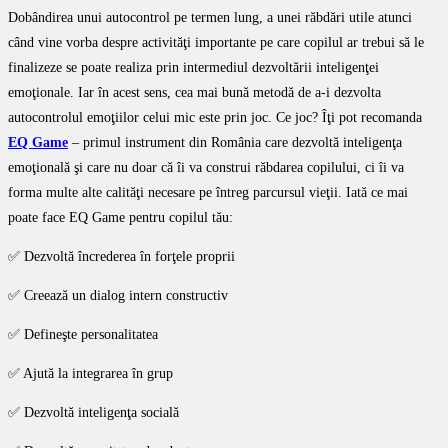
Dobândirea unui autocontrol pe termen lung, a unei răbdări utile atunci
când vine vorba despre activităţi importante pe care copilul ar trebui să le
finalizeze se poate realiza prin intermediul dezvoltării inteligenţei
emoţionale. Iar în acest sens, cea mai bună metodă de a-i dezvolta
autocontrolul emoţiilor celui mic este prin joc. Ce joc? Îţi pot recomanda
EQ Game
– primul instrument din România care dezvoltă inteligenţa
emoţională şi care nu doar că îi va construi răbdarea copilului, ci îi va
forma multe alte calităţi necesare pe întreg parcursul vieţii. Iată ce mai
poate face EQ Game pentru copilul tău:
✅ Dezvoltă încrederea în forţele proprii
✅ Creează un dialog intern constructiv
✅ Defineşte personalitatea
✅ Ajută la integrarea în grup
✅ Dezvoltă inteligenţa socială