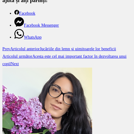
ajută și alți părinți!
Facebook
Facebook Messenger
WhatsApp
Prev
Articolul anterior
Jucăriile din lemn şi uimitoarele lor beneficii
Articolul următor
Acesta este cel mai important factor în dezvoltarea unui
copil
Next