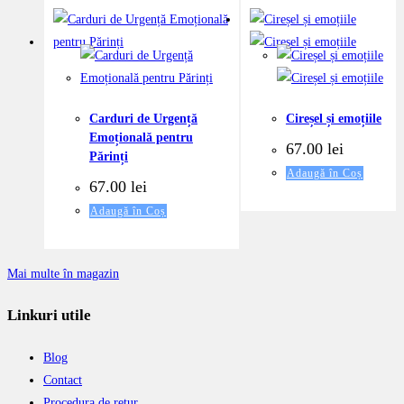
Carduri de Urgență
Cireșel și emoțiile
Emoțională pentru
67.00
lei
Părinți
Adaugă în Coș
67.00
lei
Adaugă în Coș
Mai multe în magazin
Linkuri utile
Blog
Contact
Procedura de retur