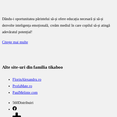
Dându-i oportunitatea părintelui să-și ofere educația necesară și să-și
dezvolte inteligența emoțională, creăm mediul în care copilul să-și atingă
adevăratul potențial!
Citește mai multe
Alte site-uri din familia tikaboo
FlorinAlexandru.ro
ProfaMate.ro
PaulMelinte.com
560
Distribuiri