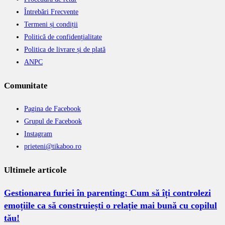
Întrebări Frecvente
Termeni și condiții
Politică de confidențialitate
Politica de livrare și de plată
ANPC
Comunitate
Pagina de Facebook
Grupul de Facebook
Instagram
prieteni@tikaboo.ro
Ultimele articole
Gestionarea furiei în parenting: Cum să îți controlezi
emoțiile ca să construiești o relație mai bună cu copilul
tău!