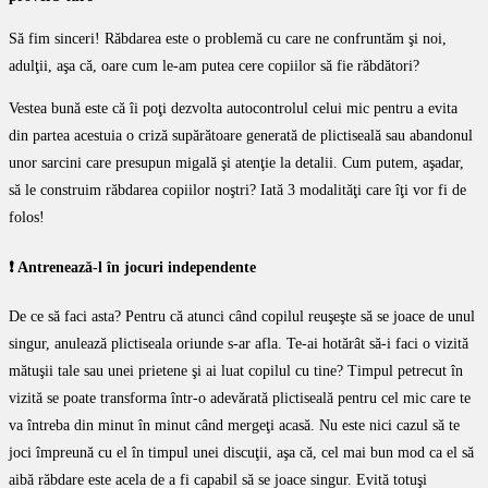
Să fim sinceri! Răbdarea este o problemă cu care ne confruntăm şi noi,
adulţii, aşa că, oare cum le-am putea cere copiilor să fie răbdători?
Vestea bună este că îi poţi dezvolta autocontrolul celui mic pentru a evita
din partea acestuia o criză supărătoare generată de plictiseală sau abandonul
unor sarcini care presupun migală şi atenţie la detalii. Cum putem, aşadar,
să le construim răbdarea copiilor noştri? Iată 3 modalităţi care îţi vor fi de
folos!
❗️ Antrenează-l în jocuri independente
De ce să faci asta? Pentru că atunci când copilul reuşeşte să se joace de unul
singur, anulează plictiseala oriunde s-ar afla. Te-ai hotărât să-i faci o vizită
mătuşii tale sau unei prietene şi ai luat copilul cu tine? Timpul petrecut în
vizită se poate transforma într-o adevărată plictiseală pentru cel mic care te
va întreba din minut în minut când mergeţi acasă. Nu este nici cazul să te
joci împreună cu el în timpul unei discuţii, aşa că, cel mai bun mod ca el să
aibă răbdare este acela de a fi capabil să se joace singur. Evită totuşi