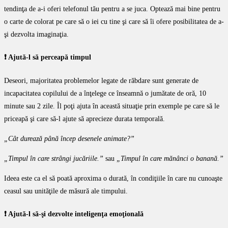
tendinţa de a-i oferi telefonul tău pentru a se juca. Optează mai bine pentru
o carte de colorat pe care să o iei cu tine şi care să îi ofere posibilitatea de a-
şi dezvolta imaginaţia.
❗️ Ajută-l să perceapă timpul
Deseori, majoritatea problemelor legate de răbdare sunt generate de
incapacitatea copilului de a înţelege ce înseamnă o jumătate de oră, 10
minute sau 2 zile. Îl poţi ajuta în această situaţie prin exemple pe care să le
priceapă şi care să-l ajute să aprecieze durata temporală.
„Cât durează până încep desenele animate?”
„Timpul în care strângi jucăriile.”
sau
„Timpul în care mănânci o banană.”
Ideea este ca el să poată aproxima o durată, în condiţiile în care nu cunoaşte
ceasul sau unităţile de măsură ale timpului.
❗️ Ajută-l să-şi dezvolte inteligenţa emoţională