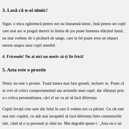
3. Lasă că n-ai nimic!
Sigur, o mica zgârietură pentru noi nu înseamnă nimic, însă pentru un copil
care mai are si pragul durerii la limita de jos poate însemna sfârșitul lumii,
nu mai vorbesc de o picătură de sange, care la fel poate avea un impact
enorm asupra unui copil sensibil.
4. Fricosule! Nu ai nici un motiv să-ți fie frică!
5. Asta este o prostie
Nimic nu este o prostie. Toată lumea mai face greseli, inclusiv tu. Poate că
tu vrei să critici comportamentul sau actiunile unui copil; dar sfârșești prin
a-i critica personalitatea, căci el nu va ști să facă diferența.
Copiii învață cine sunt din felul în care îi vedem noi ca părinti. Cu cât este
mai mic copilul, cu atât mai incapabil să facă diferența între comentariile
tale, când să o ia personal și când nu. Mai degrabă spune-i: „Asta nu e un