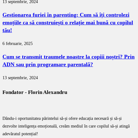
13 septembrie, 2024
Gestionarea furiei în parenting: Cum să îți controlezi
emoțiile ca să construiești o relație mai bună cu copilul
tău!
6 februarie, 2025
Cum se transmit traumele noastre la copiii noștri? Prin
ADN sau prin programare parentală?
13 septembrie, 2024
Fondator - Florin Alexandru
Dându-i oportunitatea părintelui să-și ofere educația necesară și să-și
dezvolte inteligența emoțională, creăm mediul în care copilul să-și atingă
adevăratul potențial!