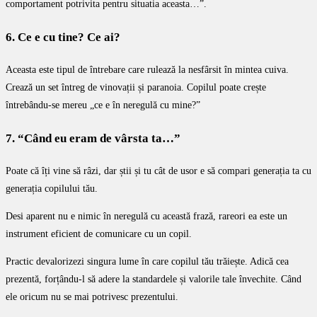
comportament potrivita pentru situatia aceasta…”.
6. Ce e cu tine? Ce ai?
Aceasta este tipul de întrebare care rulează la nesfârsit în mintea cuiva.
Crează un set întreg de vinovații și paranoia. Copilul poate crește
întrebându-se mereu „ce e în neregulă cu mine?”
7. “Când eu eram de vârsta ta…”
Poate că îți vine să râzi, dar știi și tu cât de usor e să compari generația ta cu
generația copilului tău.
Desi aparent nu e nimic în neregulă cu această frază, rareori ea este un
instrument eficient de comunicare cu un copil.
Practic devalorizezi singura lume în care copilul tău trăiește. Adică cea
prezentă, forțându-l să adere la standardele și valorile tale învechite. Când
ele oricum nu se mai potrivesc prezentului.