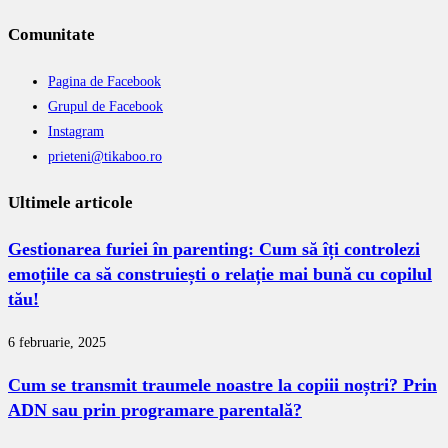
Comunitate
Pagina de Facebook
Grupul de Facebook
Instagram
prieteni@tikaboo.ro
Ultimele articole
Gestionarea furiei în parenting: Cum să îți controlezi
emoțiile ca să construiești o relație mai bună cu copilul
tău!
6 februarie, 2025
Cum se transmit traumele noastre la copiii noștri? Prin
ADN sau prin programare parentală?