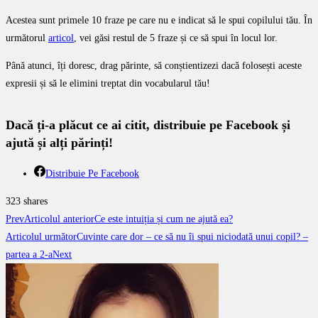
Acestea sunt primele 10 fraze pe care nu e indicat să le spui copilului tău. În
următorul
articol
, vei găsi restul de 5 fraze și ce să spui în locul lor.
Până atunci, îți doresc, drag părinte, să conștientizezi dacă folosești aceste
expresii și să le elimini treptat din vocabularul tău!
Dacă ți-a plăcut ce ai citit, distribuie pe Facebook și
ajută și alți părinți!
Distribuie Pe Facebook
323
shares
Prev
Articolul anterior
Ce este intuiția și cum ne ajută ea?
Articolul următor
Cuvinte care dor – ce să nu îi spui niciodată unui copil? –
partea a 2-a
Next