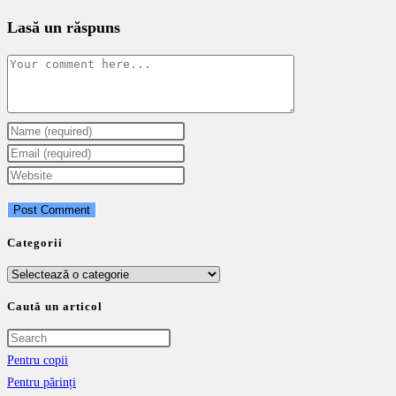
Lasă un răspuns
Comment
Enter
your
Enter
name
your
Enter
or
email
your
username
address
website
to
to
URL
Categorii
comment
comment
(optional)
Categorii
Caută un articol
Pentru copii
Pentru părinți