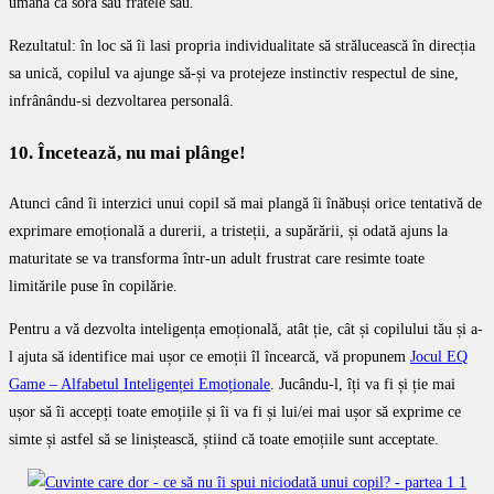
umană ca sora sau fratele său.
Rezultatul: în loc să îi lasi propria individualitate să strălucească în direcția
sa unică, copilul va ajunge să-și va protejeze instinctiv respectul de sine,
infrânându-si dezvoltarea personalâ.
10. Încetează, nu mai plânge!
Atunci când îi interzici unui copil să mai plangă îi înăbuși orice tentativă de
exprimare emoțională a durerii, a tristeții, a supărării, și odată ajuns la
maturitate se va transforma într-un adult frustrat care resimte toate
limitările puse în copilărie.
Pentru a vă dezvolta inteligența emoțională, atât ție, cât și copilului tău și a-
l ajuta să identifice mai ușor ce emoții îl încearcă, vă propunem
Jocul EQ
Game – Alfabetul Inteligenței Emoționale
. Jucându-l, îți va fi și ție mai
ușor să îi accepți toate emoțiile și îi va fi și lui/ei mai ușor să exprime ce
simte și astfel să se liniștească, știind că toate emoțiile sunt acceptate.