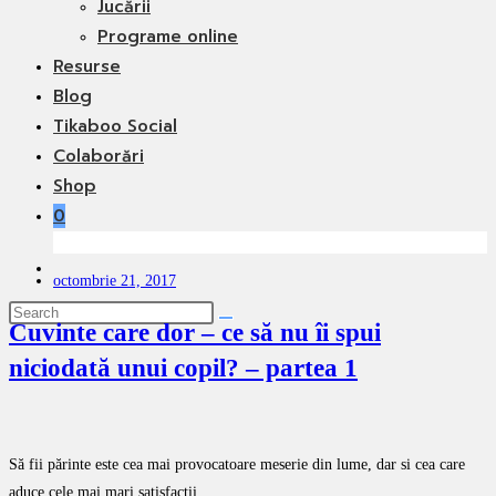
Jucării
Programe online
Resurse
Blog
Tikaboo Social
Colaborări
Shop
0
Toggle
octombrie 21, 2017
website
search
Cuvinte care dor – ce să nu îi spui
niciodată unui copil? – partea 1
Să fii părinte este cea mai provocatoare meserie din lume, dar si cea care
aduce cele mai mari satisfacții.