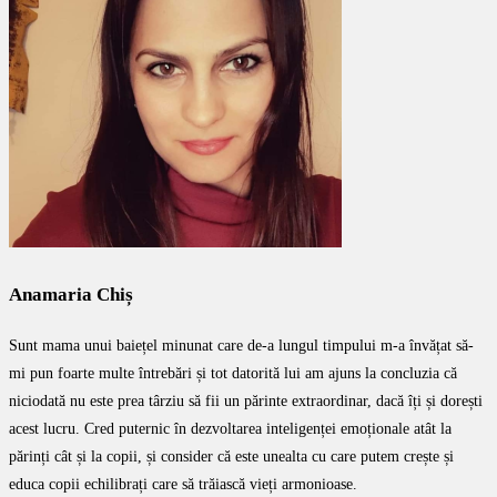
Anamaria Chiș
Sunt mama unui baiețel minunat care de-a lungul timpului m-a învățat să-
mi pun foarte multe întrebări și tot datorită lui am ajuns la concluzia că
niciodată nu este prea târziu să fii un părinte extraordinar, dacă îți și dorești
acest lucru. Cred puternic în dezvoltarea inteligenței emoționale atât la
părinți cât și la copii, și consider că este unealta cu care putem crește și
educa copii echilibrați care să trăiască vieți armonioase.