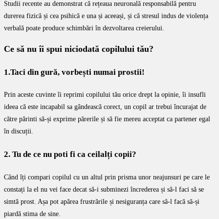
Studii recente au demonstrat că rețeaua neuronală responsabilă pentru
durerea fizică și cea psihică e una și aceeași, și că stresul indus de violența
verbală poate produce schimbări în dezvoltarea creierului.
Ce să nu îi spui niciodată copilului tău?
1.Taci din gură, vorbești numai prostii!
Prin aceste cuvinte îi reprimi copilului tău orice drept la opinie, îi insufli
ideea că este incapabil sa gândească corect, un copil ar trebui încurajat de
către părinti să-și exprime părerile și să fie mereu acceptat ca partener egal
în discuții.
2. Tu de ce nu poti fi ca ceilalți copii?
Când îți compari copilul cu un altul prin prisma unor neajunsuri pe care le
constați la el nu vei face decat să-i subminezi încrederea și să-l faci să se
simtă prost. Așa pot apărea frustrările și nesiguranța care să-l facă să-și
piardă stima de sine.