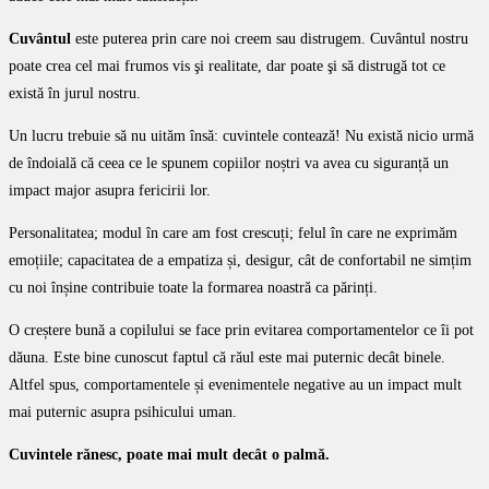
Cuvântul
este puterea prin care noi creem sau distrugem. Cuvântul nostru
poate crea cel mai frumos vis şi realitate, dar poate şi să distrugă tot ce
există în jurul nostru.
Un lucru trebuie să nu uităm însă: cuvintele contează! Nu există nicio urmă
de îndoială că ceea ce le spunem copiilor noștri va avea cu siguranță un
impact major asupra fericirii lor.
Personalitatea; modul în care am fost crescuți; felul în care ne exprimăm
emoțiile; capacitatea de a empatiza și, desigur, cât de confortabil ne simțim
cu noi înșine contribuie toate la formarea noastră ca părinți.
O creștere bună a copilului se face prin evitarea comportamentelor ce îi pot
dăuna. Este bine cunoscut faptul că răul este mai puternic decât binele.
Altfel spus, comportamentele și evenimentele negative au un impact mult
mai puternic asupra psihicului uman.
Cuvintele rănesc, poate mai mult decât o palmă.