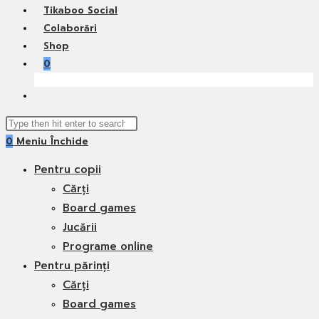
Tikaboo Social
Colaborări
Shop
0
Toggle
website
Search
search
0
Meniu
Închide
this
website
Pentru copii
Cărți
Board games
Jucării
Programe online
Pentru părinți
Cărți
Board games