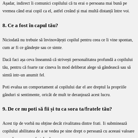
Așadar, indirect îi comunici copilului că tu erai o persoana mai bună pe
vremea când erai copil ca el, astfel creând și mai multă distanță între voi.
8. Ce a fost în capul tău?
Niciodată nu trebuie să învinovățești copilul pentru ceea ce îi vine spontan,
cum ar fi ce gândește sau ce simte.
Dacă faci așa ceva înseamnă că strivești personalitatea profundă a copilului
tău, pentru că foarte rar cineva în mod deliberat alege să gândească sau să
simtă intr-un anumit fel.
Poti evalua un comportament al copilului dar el are dreptul la propriile
gânduri si sentimente, oricât de mult te deranjează acest lucru.
9. De ce nu poti să fii și tu ca sora ta/fratele tău?
Acest tip de vorbă nu obține decât rivalitatea dintre frati. Ii subminează
copilului abilitatea de a se vedea pe sine drept o persoană cu aceeasi valoare