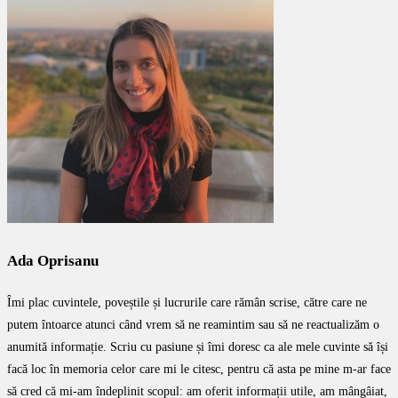
Ada Oprisanu
Îmi plac cuvintele, poveștile și lucrurile care rămân scrise, către care ne
putem întoarce atunci când vrem să ne reamintim sau să ne reactualizăm o
anumită informație. Scriu cu pasiune și îmi doresc ca ale mele cuvinte să își
facă loc în memoria celor care mi le citesc, pentru că asta pe mine m-ar face
să cred că mi-am îndeplinit scopul: am oferit informații utile, am mângâiat,