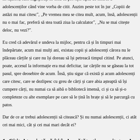
adolescenților când vine vorba de citit. Auzim peste tot în jur „Copiii de
astăzi nu mai citesc”, „Pe vremea mea se citea mult, acum, însă, adolescenții
nu o mai fac, preferă să stea toată ziua la calculator”, „Nu se mai citește
deloc, nu vezi?”.
Eu cred că adevărul e undeva la mijloc, pentru că și în timpuri mai
îndepărtate, acum mai mulți ani, existau copii și adolescenți cărora nu le
plăceau cărțile și care nu își doreau să își petreacă timpul citind. Pe atunci,
poate, accesul la informație era mai deficitar, iar cărțile nu se găseau la tot
pasul, spre deosebire de acum. Însă, știu sigur că există și acum adolescenți
care citesc, care se dezlipesc cu greu de cărți și care abia așteaptă să își
cumpere cărți, nu numai ca să aibă o bibliotecă imensă, ci și ca să și-o
completeze cu alte exemplare pe care să le țină în brațe și să le parcurgă cu
patos.
Dar de ce ar trebui adolescenții să citească? Și nu numai adolescenții, ci atât
cei mai mici, cât și cei mai mari decât ei?