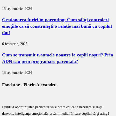
13 septembrie, 2024
Gestionarea furiei în parenting: Cum să îți controlezi
emoțiile ca să construiești o relație mai bună cu copilul
tău!
6 februarie, 2025
Cum se transmit traumele noastre la copiii noștri? Prin
ADN sau prin programare parentală?
13 septembrie, 2024
Fondator - Florin Alexandru
Dându-i oportunitatea părintelui să-și ofere educația necesară și să-și
dezvolte inteligența emoțională, creăm mediul în care copilul să-și atingă