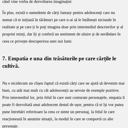
când vine vorba de dezvoltarea imaginației.
În plus, există o sumedenie de cărți fantasy pentru adolescenți care nu
numai că te inițiază în tărâmuri pe care n-ai să le întâlnești niciunde în
realitate și pe care ți le poți imagina doar prin intermediul descrierilor și al
propriei minți, dar îți și conferă un sentiment de uluire și de nerăbdare în
ceea ce privește descoperirea unei noi lumi.
7. Empatia e una din trăsăturile pe care cărțile le
cultivă.
Nu e nicidecum un clișeu faptul că există cărți care ne ajută să devenim mai
buni, cu atât mai mult cu cât adolescenții au nevoie de exemple pozitive.
Prin intermediul lor, prin felul în care sunt conturate personajele, empatia îi
poate fi dezvoltată unui adolescent destul de ușor, pentru că ei își vor putea
pune întrebări referitoare la ceea ce simte un personaj, la felul în care
reacționează în anumite situații, la modul în care se comportă cu alte
personaje.