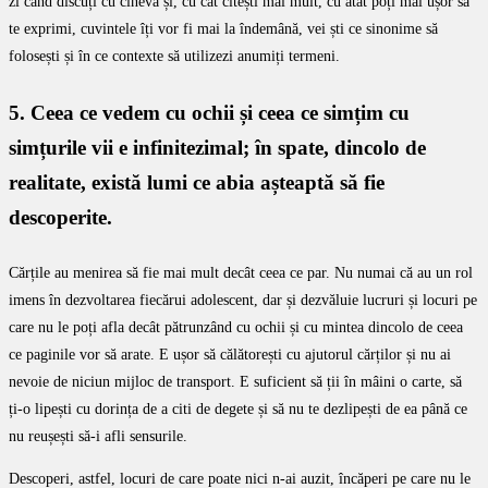
zi când discuți cu cineva și, cu cât citești mai mult, cu atât poți mai ușor să
te exprimi, cuvintele îți vor fi mai la îndemână, vei ști ce sinonime să
folosești și în ce contexte să utilizezi anumiți termeni.
5. Ceea ce vedem cu ochii și ceea ce simțim cu
simțurile vii e infinitezimal; în spate, dincolo de
realitate, există lumi ce abia așteaptă să fie
descoperite.
Cărțile au menirea să fie mai mult decât ceea ce par. Nu numai că au un rol
imens în dezvoltarea fiecărui adolescent, dar și dezvăluie lucruri și locuri pe
care nu le poți afla decât pătrunzând cu ochii și cu mintea dincolo de ceea
ce paginile vor să arate. E ușor să călătorești cu ajutorul cărților și nu ai
nevoie de niciun mijloc de transport. E suficient să ții în mâini o carte, să
ți-o lipești cu dorința de a citi de degete și să nu te dezlipești de ea până ce
nu reușești să-i afli sensurile.
Descoperi, astfel, locuri de care poate nici n-ai auzit, încăperi pe care nu le