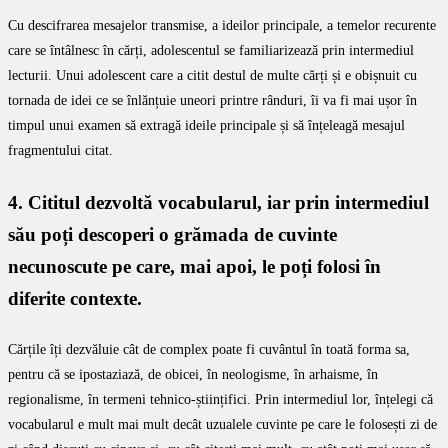
Cu descifrarea mesajelor transmise, a ideilor principale, a temelor recurente
care se întâlnesc în cărți, adolescentul se familiarizează prin intermediul
lecturii. Unui adolescent care a citit destul de multe cărți și e obișnuit cu
tornada de idei ce se înlănțuie uneori printre rânduri, îi va fi mai ușor în
timpul unui examen să extragă ideile principale și să înțeleagă mesajul
fragmentului citat.
4. Cititul dezvoltă vocabularul, iar prin intermediul
său poți descoperi o grămada de cuvinte
necunoscute pe care, mai apoi, le poți folosi în
diferite contexte.
Cărțile îți dezvăluie cât de complex poate fi cuvântul în toată forma sa,
pentru că se ipostaziază, de obicei, în neologisme, în arhaisme, în
regionalisme, în termeni tehnico-științifici. Prin intermediul lor, înțelegi că
vocabularul e mult mai mult decât uzualele cuvinte pe care le folosești zi de