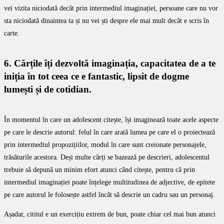
vei vizita niciodată decât prin intermediul imaginației, persoane care nu vor
sta niciodată dinaintea ta și nu vei ști despre ele mai mult decât e scris în
carte.
6. Cărțile îți dezvoltă imaginația, capacitatea de a te
iniția în tot ceea ce e fantastic, lipsit de dogme
lumești și de cotidian.
În momentul în care un adolescent citește, își imaginează toate acele aspecte
pe care le descrie autorul: felul în care arată lumea pe care el o proiectează
prin intermediul propozițiilor, modul în care sunt creionate personajele,
trăsăturile acestora. Deși multe cărți se bazează pe descrieri, adolescentul
trebuie să depună un minim efort atunci când citește, pentru că prin
intermediul imaginației poate înțelege multitudinea de adjective, de epitete
pe care autorul le folosește astfel încât să descrie un cadru sau un personaj.
Așadar, cititul e un exercițiu extrem de bun, poate chiar cel mai bun atunci