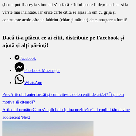
și cum pot fi aceștia stimulați să o facă. Cititul poate fi deprins chiar și la
vârste mai înaintate, iar orice carte citită se așază în om cu grijă și
contruiește acolo câte un labirint (chiar și mărunt) de cunoaștere a lumii!
Dacă ți-a plăcut ce ai citit, distribuie pe Facebook și
ajută și alți părinți!
Facebook
Facebook Messenger
WhatsApp
Prev
Articolul anterior
Cât și cum citesc adolescenții de astăzi? Îi putem
motiva să citească?
Articolul următor
Cum să aplici disciplina pozitivă când copilul tău devine
adolescent?
Next