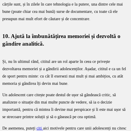
cărțile sunt, și în zilele în care tehnologia e la putere, una dintre cele mai
bune (poate chiar cea mai bună) surse de documentare, cu toate că ele
presupun mai mult efort de căutare și de concentrare.
10. Ajută la îmbunătățirea memoriei și dezvoltă o
gândire analitică.
Și, nu în ultimul rând, cititul are un rol aparte în ceea ce privește
dezvoltarea memoriei și a gândirii adolescenților. Așadar, cititul e ca un fel
de sport pentru minte: cu cât îl exersezi mai mult și mai ambițios, cu atât
memoria și gândirea îți devin mai bune.
Un adolescent care citește poate destul de ușor să gândească critic, să
analizeze o situație din mai multe puncte de vedere, să ia o decizie
importantă, pentru că mintea îi devine mai perspicace și îi este mai ușor să
se strecoare printre soluții și să o găsească pe cea optimă.
De asemenea, puteți
citi
aici motivele pentru care unii adolescenți nu citesc