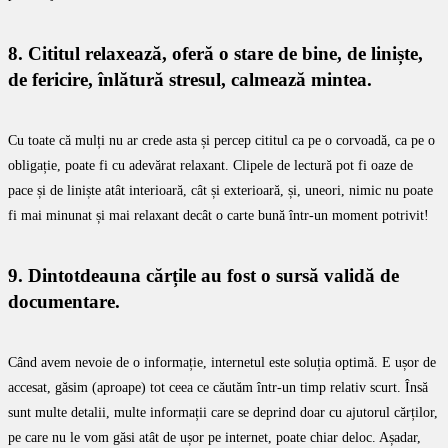
8. Cititul relaxează, oferă o stare de bine, de liniște,
de fericire, înlătură stresul, calmează mintea.
Cu toate că mulți nu ar crede asta și percep cititul ca pe o corvoadă, ca pe o
obligație, poate fi cu adevărat relaxant. Clipele de lectură pot fi oaze de
pace și de liniște atât interioară, cât și exterioară, și, uneori, nimic nu poate
fi mai minunat și mai relaxant decât o carte bună într-un moment potrivit!
9. Dintotdeauna cărțile au fost o sursă validă de
documentare.
Când avem nevoie de o informație, internetul este soluția optimă. E ușor de
accesat, găsim (aproape) tot ceea ce căutăm într-un timp relativ scurt. Însă
sunt multe detalii, multe informații care se deprind doar cu ajutorul cărților,
pe care nu le vom găsi atât de ușor pe internet, poate chiar deloc. Așadar,