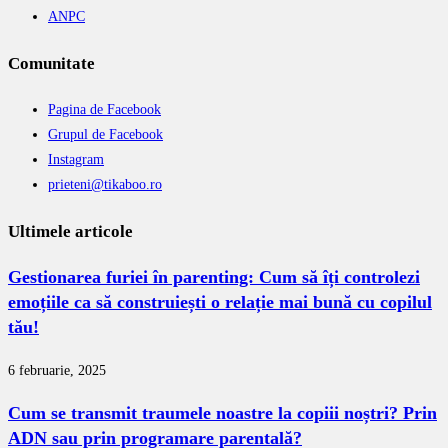
ANPC
Comunitate
Pagina de Facebook
Grupul de Facebook
Instagram
prieteni@tikaboo.ro
Ultimele articole
Gestionarea furiei în parenting: Cum să îți controlezi
emoțiile ca să construiești o relație mai bună cu copilul
tău!
6 februarie, 2025
Cum se transmit traumele noastre la copiii noștri? Prin
ADN sau prin programare parentală?