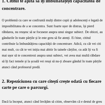
1. Cititul te ajută să îți îmbunătățești capacitatea de
concentrare.
O problemă cu care se confruntă mulți dintre copii și adolescenți e legată de
imposibilitatea de a se concentra. Sunt foarte ușor de distras, își pierd
răbdarea, nu reușesc să se focuseze asupra unui singur subiect. De obicei, au
gândurile în toate părțile și le este greu să fie atenți. Ei bine, cititul
contribuie la îmbunătățirea capacității de concentrare. Adică, cu cât vei citi
mai mult, cu cât te vei iniția mai abitir în tainele cărților, cu atât îți va fi
mai ușor să te concentrezi asupra unui subiect, vei avea mai multă răbdare
să îți faci temele și la școală vei reuși să nu-ți zboare gândul în toate părțile
atunci când profesorul predă.
2. Repeziciunea cu care citești crește odată cu fiecare
carte pe care o parcurgi.
Dacă la început, atunci când învățăm să citim, observăm că e destul de greu