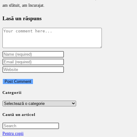
am sfătuit, am încurajat.
Lasă un răspuns
Comment
Enter
your
Enter
name
your
Enter
or
email
your
username
address
website
to
to
URL
Categorii
comment
comment
(optional)
Categorii
Caută un articol
Pentru copii