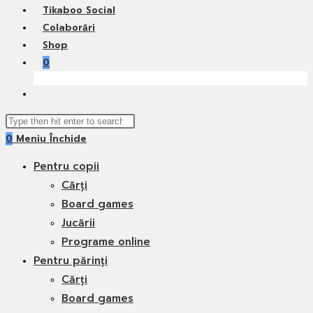
Tikaboo Social
Colaborări
Shop
0
Toggle
website
Search
search
0
Meniu
Închide
this
website
Pentru copii
Cărți
Board games
Jucării
Programe online
Pentru părinți
Cărți
Board games