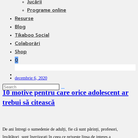
Jucării
Programe online
Resurse
Blog
Tikaboo Social
Colaborări
Shop
0
Toggle
decembrie 6, 2020
website
search
10 motive pentru care orice adolescent ar
trebui să citească
De ani întregi o sumedenie de adulți, fie că sunt părinți, profesori,
învățători, sunt îngrijorați în ceea ce privește lipsa de interes a