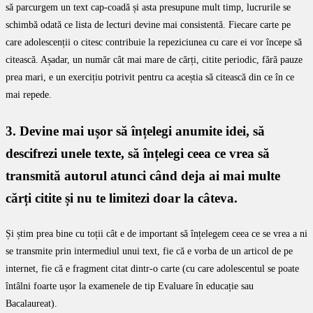
să parcurgem un text cap-coadă și asta presupune mult timp, lucrurile se
schimbă odată ce lista de lecturi devine mai consistentă. Fiecare carte pe
care adolescenții o citesc contribuie la repeziciunea cu care ei vor începe să
citească. Așadar, un număr cât mai mare de cărți, citite periodic, fără pauze
prea mari, e un exercițiu potrivit pentru ca aceștia să citească din ce în ce
mai repede.
3. Devine mai ușor să înțelegi anumite idei, să
descifrezi unele texte, să înțelegi ceea ce vrea să
transmită autorul atunci când deja ai mai multe
cărți citite și nu te limitezi doar la câteva.
Și știm prea bine cu toții cât e de important să înțelegem ceea ce se vrea a ni
se transmite prin intermediul unui text, fie că e vorba de un articol de pe
internet, fie că e fragment citat dintr-o carte (cu care adolescentul se poate
întâlni foarte ușor la examenele de tip Evaluare în educație sau
Bacalaureat).