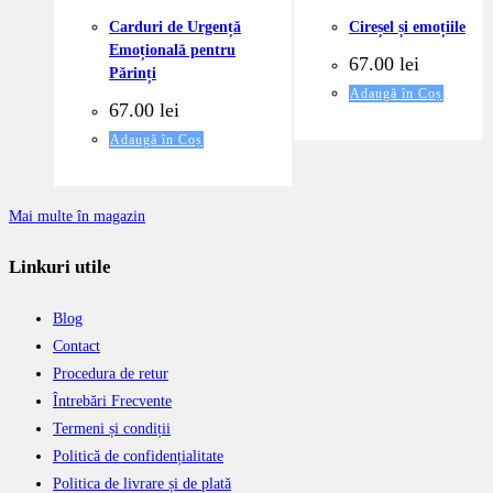
Carduri de Urgență
Cireșel și emoțiile
Emoțională pentru
67.00
lei
Părinți
Adaugă în Coș
67.00
lei
Adaugă în Coș
Mai multe în magazin
Linkuri utile
Blog
Contact
Procedura de retur
Întrebări Frecvente
Termeni și condiții
Politică de confidențialitate
Politica de livrare și de plată