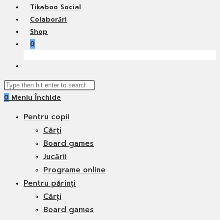
Tikaboo Social
Colaborări
Shop
0
Toggle
website
Search
search
0
Meniu
Închide
this
website
Pentru copii
Cărți
Board games
Jucării
Programe online
Pentru părinți
Cărți
Board games