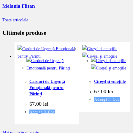
Melania Flitan
Toate articolele
Ultimele produse
Carduri de Urgență
Cireșel și emoțiile
Emoțională pentru
67.00
lei
Părinți
Adaugă în Coș
67.00
lei
Adaugă în Coș
Mai multe în magazin