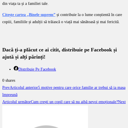
din viața ta și a familiei tale.
Citește cartea „Binele suprem”
și contribuie la o lume conștientă în care
copiii, familiile și adulții să trăiască o viață mai sănătoasă și mai fericită.
Dacă ți-a plăcut ce ai citit, distribuie pe Facebook și
ajută și alți părinți!
Distribuie Pe Facebook
0
shares
Prev
Articolul anterior
5 motive pentru care orice familie ar trebui să ia masa
împreună
Articolul următor
Cum crești un copil care să nu aibă nevoi emoționale?
Next