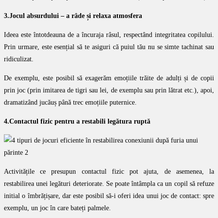
3.Jocul absurdului – a râde și relaxa atmosfera
Ideea este întotdeauna de a încuraja râsul, respectând integritatea copilului.
Prin urmare, este esențial să te asiguri că puiul tău nu se simte tachinat sau
ridiculizat.
De exemplu, este posibil să exagerăm emoțiile trăite de adulți și de copii
prin joc (prin imitarea de tigri sau lei, de exemplu sau prin lătrat etc.), apoi,
dramatizând jucăuș până trec emoțiile puternice.
4.Contactul fizic pentru a restabili legătura ruptă
Activitățile ce presupun contactul fizic pot ajuta, de asemenea, la
restabilirea unei legături deteriorate. Se poate întâmpla ca un copil să refuze
initial o îmbrățișare, dar este posibil să-i oferi idea unui joc de contact: spre
exemplu, un joc în care bateți palmele.