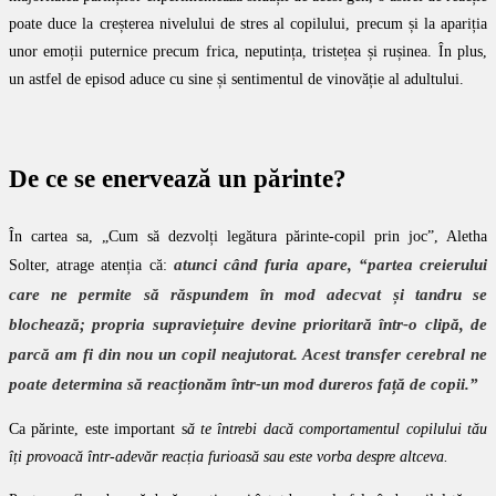
poate duce la creșterea nivelului de stres al copilului, precum și la apariția
unor emoții puternice precum frica, neputința, tristețea și rușinea. În plus,
un astfel de episod aduce cu sine și sentimentul de vinovăție al adultului.
De ce se enervează un părinte?
În cartea sa, „Cum să dezvolți legătura părinte-copil prin joc”, Aletha
atunci când
furia apare,
“
partea creierului
Solter, atrage atenția că:
care ne permite să răspundem în mod adecvat și tandru se
blochează; propria supraviețuire devine prioritară într-o clipă, de
parcă am fi din nou un copil neajutorat. Acest transfer cerebral ne
poate determina să reacționăm într-un mod dureros față de copii.”
Ca părinte, este important s
ă te întrebi dacă comportamentul copilului tău
îți provoacă într-adevăr reacția furioasă sau este vorba despre altceva.