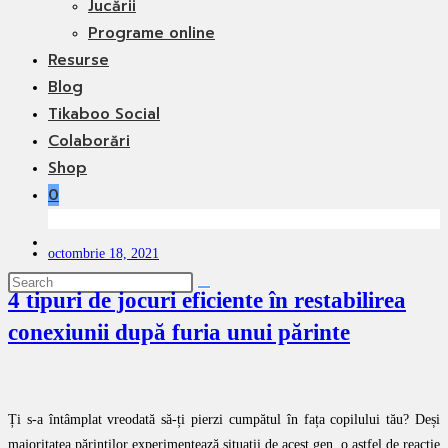
Jucării
Programe online
Resurse
Blog
Tikaboo Social
Colaborări
Shop
0
Toggle
octombrie 18, 2021
website
search
4 tipuri de jocuri eficiente în restabilirea
conexiunii după furia unui părinte
Ți s-a întâmplat vreodată să-ți pierzi cumpătul în fața copilului tău? Deși
majoritatea părinților experimentează situații de acest gen, o astfel de reacție