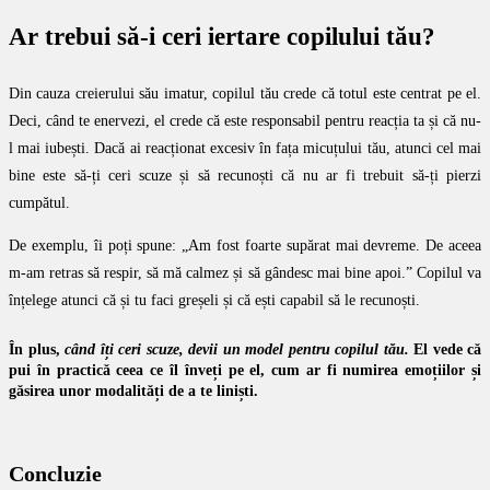
Ar trebui să-i ceri iertare copilului tău?
Din cauza creierului său imatur, copilul tău crede că totul este centrat pe el.
Deci, când te enervezi, el crede că este responsabil pentru reacția ta și că nu-
l mai iubești. Dacă ai reacționat excesiv în fața micuțului tău, atunci cel mai
bine este să-ți ceri scuze și să recunoști că nu ar fi trebuit să-ți pierzi
cumpătul.
De exemplu, îi poți spune: „Am fost foarte supărat mai devreme. De aceea
m-am retras să respir, să mă calmez și să gândesc mai bine apoi.” Copilul va
înțelege atunci că și tu faci greșeli și că ești capabil să le recunoști.
În plus,
când îți ceri scuze, devii un model pentru copilul tău.
El vede că
pui în practică ceea ce îl înveți pe el, cum ar fi numirea emoțiilor și
găsirea unor modalități de a te liniști.
Concluzie