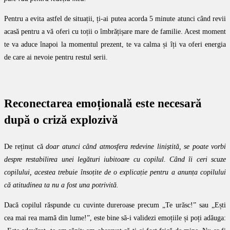
Pentru a evita astfel de situații, ți-ai putea acorda 5 minute atunci când revii
acasă pentru a vă oferi cu toții o îmbrățișare mare de familie. Acest moment
te va aduce înapoi la momentul prezent, te va calma și îți va oferi energia
de care ai nevoie pentru restul serii.
Reconectarea emoțională este necesară
după o criză explozivă
De reținut că
doar atunci când atmosfera redevine liniștită, se poate vorbi
despre restabilirea unei legături iubitoare cu copilul. Când îi ceri scuze
copilului, acestea trebuie însoțite de o explicație pentru a anunța copilului
că atitudinea ta nu a fost una potrivită.
Dacă copilul răspunde cu cuvinte dureroase precum „Te urăsc!” sau „Ești
cea mai rea mamă din lume!”, este bine să-i validezi emoțiile și poți adăuga: