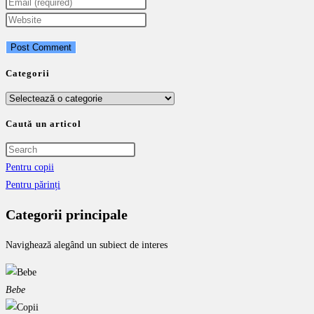
your
Enter
name
your
Enter
or
email
your
username
address
website
to
to
URL
Categorii
comment
comment
(optional)
Categorii
Caută un articol
Pentru copii
Pentru părinți
Categorii principale
Navighează alegând un subiect de interes
Bebe