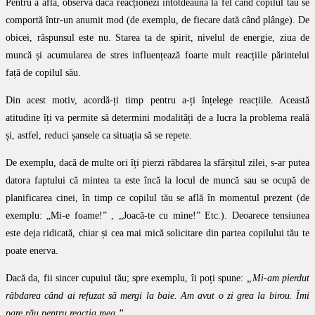
Pentru a afla, observă dacă reacționezi întotdeauna la fel când copilul tău se
comportă într-un anumit mod (de exemplu, de fiecare dată când plânge). De
obicei, răspunsul este nu. Starea ta de spirit, nivelul de energie, ziua de
muncă și acumularea de stres influențează foarte mult reacțiile părintelui
față de copilul său.
Din acest motiv, acordă-ți timp pentru a-ți înțelege reacțiile. Această
atitudine îți va permite să determini modalități de a lucra la problema reală
și, astfel, reduci șansele ca situația să se repete.
De exemplu, dacă de multe ori îți pierzi răbdarea la sfârșitul zilei, s-ar putea
datora faptului că mintea ta este încă la locul de muncă sau se ocupă de
planificarea cinei, în timp ce copilul tău se află în momentul prezent (de
exemplu: „Mi-e foame!” , „Joacă-te cu mine!” Etc.). Deoarece tensiunea
este deja ridicată, chiar și cea mai mică solicitare din partea copilului tău te
poate enerva.
Dacă da, fii sincer cupuiul tău; spre exemplu, îi poți spune:
„Mi-am pierdut
răbdarea când ai refuzat să mergi la baie. Am avut o zi grea la birou. Îmi
pare rău pentru reacția mea.
”