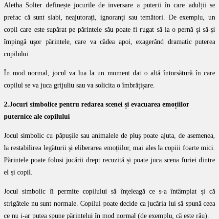
Aletha Solter definește jocurile de inversare a puterii în care adulții se
prefac că sunt slabi, neajutorați, ignoranți sau temători. De exemplu, un
copil care este supărat pe părintele său poate fi rugat să ia o pernă și să-și
împingă ușor părintele, care va cădea apoi, exagerând dramatic puterea
copilului.
În mod normal, jocul va lua la un moment dat o altă întorsătură în care
copilul se va juca grijuliu sau va solicita o îmbrățișare.
2.Jocuri simbolice
pentru redarea scenei și evacuarea emoțiilor
puternice ale copilului
Jocul simbolic cu păpușile sau animalele de pluș poate ajuta, de asemenea,
la restabilirea legăturii și eliberarea emoțiilor, mai ales la copiii foarte mici.
Părintele poate folosi jucării drept recuzită și poate juca scena furiei dintre
el și copil.
Jocul simbolic îi permite copilului să înțeleagă ce s-a întâmplat și că
strigătele nu sunt normale. Copilul poate decide ca jucăria lui să spună ceea
ce nu i-ar putea spune părintelui în mod normal (de exemplu, că este rău).