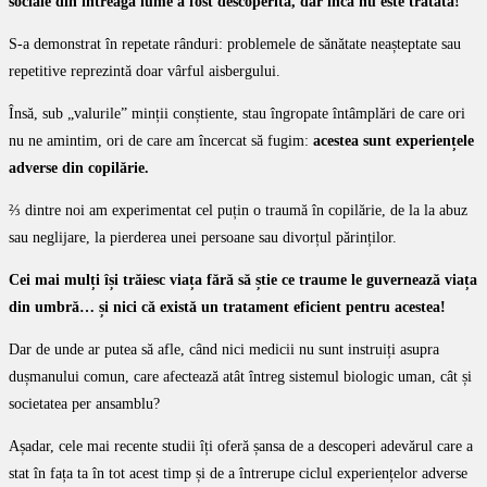
sociale din întreaga lume a fost descoperită, dar încă nu este tratată!
S-a demonstrat în repetate rânduri: problemele de sănătate neașteptate sau
repetitive reprezintă doar vârful aisbergului.
Însă, sub „valurile” minții conștiente, stau îngropate întâmplări de care ori
nu ne amintim, ori de care am încercat să fugim:
acestea sunt experiențele
adverse din copilărie.
⅔ dintre noi am experimentat cel puțin o traumă în copilărie, de la la abuz
sau neglijare, la pierderea unei persoane sau divorțul părinților.
Cei mai mulți își trăiesc viața fără să știe ce traume le guvernează viața
din umbră… și nici că există un tratament eficient pentru acestea!
Dar de unde ar putea să afle, când nici medicii nu sunt instruiți asupra
dușmanului comun, care afectează atât întreg sistemul biologic uman, cât și
societatea per ansamblu?
Așadar, cele mai recente studii îți oferă șansa de a descoperi adevărul care a
stat în fața ta în tot acest timp și de a întrerupe ciclul experiențelor adverse