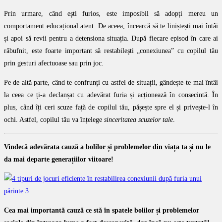
Prin urmare, când ești furios, este imposibil să adopți mereu un
comportament educațional atent. De aceea, încearcă să te liniștești mai întâi
și apoi să revii pentru a detensiona situația. După fiecare episod în care ai
răbufnit, este foarte important să restabilești „conexiunea” cu copilul tău
prin gesturi afectuoase sau prin joc.
Pe de altă parte, când te confrunți cu astfel de situații, gândește-te mai întâi
la ceea ce ți-a declanșat cu adevărat furia și acționează în consecintă. În
plus, când îți ceri scuze față de copilul tău, pășește spre el și privește-l în
ochi. Astfel, copilul tău va înțelege
sinceritatea scuzelor tale
.
Vindecă adevărata cauză a bolilor și problemelor din viața ta și nu le
da mai departe generațiilor viitoare!
Cea mai importantă cauză ce stă în spatele bolilor și problemelor