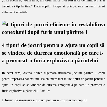
„Este adevărat, te-am rănit; am observat că ți-ai fost frică de mine. Nu ar fi
trebuit să țip la tine.” Dacă copilul începe să plângă, este un semn că își
eliberează emoțiile.
4 tipuri de jocuri pentru a ajuta un copil să
se vindece de durerea emoțională pe care i-
a provocat-o furia explozivă a părintelui
În acest sens, Aletha Solter sugerează utilizarea jocului părinte – copil
pentru repararea conexiunii. Ea enumeră mai multe tipuri de jocuri pentru a
ajuta un copil să se vindece de durerea emoțională pe care i-a provocat-o
furia explozivă a părintelui. Iată-le:
1.Jocuri de inversare a puterii pentru a împuternici copilul