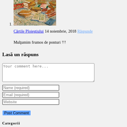
Cărţile Ploieştiului
14 noiembrie, 2018
Răspunde
Mulţumim frumos de ponturi !!!
Lasă un răspuns
Comment
Enter
your
Enter
name
your
Enter
or
email
your
username
address
website
to
to
URL
Categorii