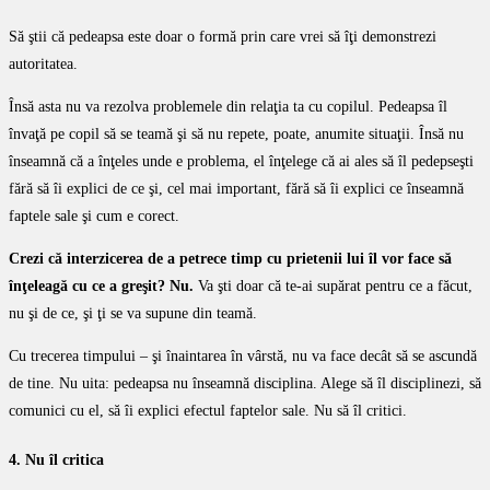
Să ştii că pedeapsa este doar o formă prin care vrei să îţi demonstrezi
autoritatea.
Însă asta nu va rezolva problemele din relaţia ta cu copilul. Pedeapsa îl
învaţă pe copil să se teamă şi să nu repete, poate, anumite situaţii. Însă nu
înseamnă că a înţeles unde e problema, el înţelege că ai ales să îl pedepseşti
fără să îi explici de ce şi, cel mai important, fără să îi explici ce înseamnă
faptele sale şi cum e corect.
Crezi că interzicerea de a petrece timp cu prietenii lui îl vor face să
înţeleagă cu ce a greşit?
Nu.
Va şti doar că te-ai supărat pentru ce a făcut,
nu şi de ce, şi ţi se va supune din teamă.
Cu trecerea timpului – şi înaintarea în vârstă, nu va face decât să se ascundă
de tine. Nu uita: pedeapsa nu înseamnă disciplina. Alege să îl disciplinezi, să
comunici cu el, să îi explici efectul faptelor sale. Nu să îl critici.
4. Nu îl critica