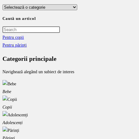
comment
comment
(optional)
Categorii
Caută un articol
Pentru copii
Pentru părinți
Categorii principale
Navighează alegând un subiect de interes
Bebe
Copii
Adolescenți
Părinți