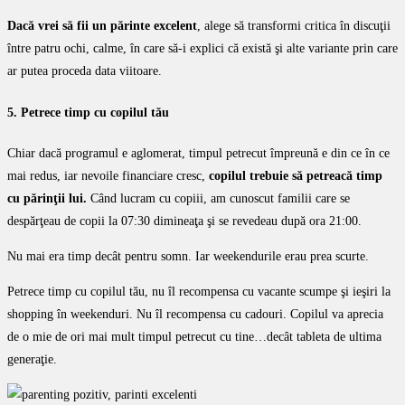
Dacă vrei să fii un părinte excelent
, alege să transformi critica în discuţii
între patru ochi, calme, în care să-i explici că există şi alte variante prin care
ar putea proceda data viitoare.
5. Petrece timp cu copilul tău
Chiar dacă programul e aglomerat, timpul petrecut împreună e din ce în ce
mai redus, iar nevoile financiare cresc,
copilul trebuie să petreacă timp
cu părinţii lui.
Când lucram cu copiii, am cunoscut familii care se
despărţeau de copii la 07:30 dimineaţa şi se revedeau după ora 21:00.
Nu mai era timp decât pentru somn. Iar weekendurile erau prea scurte.
Petrece timp cu copilul tău, nu îl recompensa cu vacante scumpe şi ieşiri la
shopping în weekenduri. Nu îl recompensa cu cadouri. Copilul va aprecia
de o mie de ori mai mult timpul petrecut cu tine…decât tableta de ultima
generaţie.