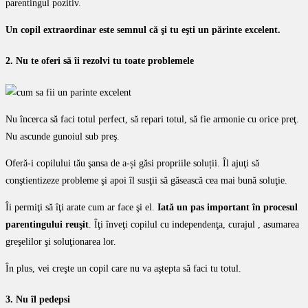
parentingul pozitiv.
Un copil extraordinar este semnul că şi tu eşti un părinte excelent.
2. Nu te oferi să îi rezolvi tu toate problemele
Nu încerca să faci totul perfect, să repari totul, să fie armonie cu orice preţ.
Nu ascunde gunoiul sub preş.
Oferă-i copilului tău şansa de a-și găsi propriile soluții. Îl ajuţi să
conştientizeze probleme şi apoi îl susţii să găsească cea mai bună soluţie.
Îi permiţi să îţi arate cum ar face şi el.
Iată un pas important în procesul
parentingului reuşit
. Îţi înveţi copilul cu independenţa, curajul , asumarea
greşelilor şi soluţionarea lor.
În plus, vei creşte un copil care nu va aştepta să faci tu totul.
3. Nu îl pedepsi