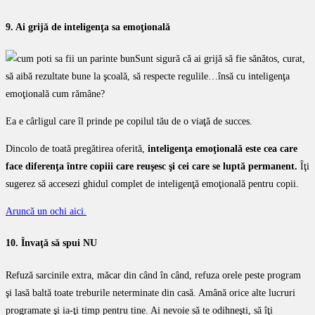
9. Ai grijă de inteligenţa sa emoţională
Sunt sigură că ai grijă să fie sănătos, curat,
să aibă rezultate bune la şcoală, să respecte regulile…însă cu inteligenţa
emoţională cum rămâne?
Ea e cârligul care îl prinde pe copilul tău de o viaţă de succes.
Dincolo de toată pregătirea oferită,
inteligenţa emoţională este cea care
face diferenţa între copiii care reuşesc şi cei care se luptă permanent.
Îţi
sugerez să accesezi ghidul complet de inteligenţă emoţională pentru copii.
Aruncă un ochi aici.
10. Învaţă să spui NU
Refuză sarcinile extra, măcar din când în când, refuza orele peste program
şi lasă baltă toate treburile neterminate din casă. Amână orice alte lucruri
programate şi ia-ţi timp pentru tine. Ai nevoie să te odihneşti, să îţi