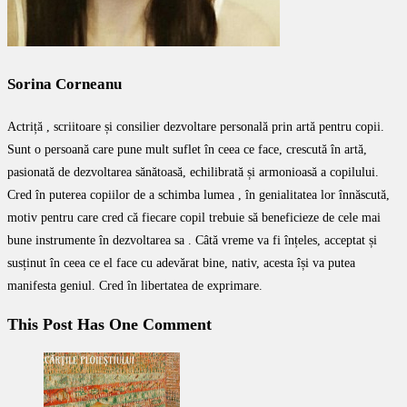
Sorina Corneanu
Actriță , scriitoare și consilier dezvoltare personală prin artă pentru copii.
Sunt o persoană care pune mult suflet în ceea ce face, crescută în artă,
pasionată de dezvoltarea sănătoasă, echilibrată și armonioasă a copilului.
Cred în puterea copiilor de a schimba lumea , în genialitatea lor înnăscută,
motiv pentru care cred că fiecare copil trebuie să beneficieze de cele mai
bune instrumente în dezvoltarea sa . Câtă vreme va fi înțeles, acceptat și
susținut în ceea ce el face cu adevărat bine, nativ, acesta își va putea
manifesta geniul. Cred în libertatea de exprimare.
This Post Has One Comment