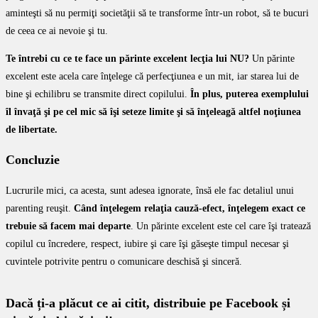
aminteşti să nu permiţi societăţii să te transforme într-un robot, să te bucuri
de ceea ce ai nevoie şi tu.
Te întrebi cu ce te face un părinte excelent lecţia lui NU?
Un părinte
excelent este acela care înţelege că perfecţiunea e un mit, iar starea lui de
bine şi echilibru se transmite direct copilului.
În plus, puterea exemplului
îl învaţă şi pe cel mic să îşi seteze limite şi să înţeleagă altfel noţiunea
de libertate.
Concluzie
Lucrurile mici, ca acesta, sunt adesea ignorate, însă ele fac detaliul unui
parenting reuşit.
Când înţelegem relaţia cauză-efect, înţelegem exact ce
trebuie să facem mai departe
. Un părinte excelent este cel care îşi tratează
copilul cu încredere, respect, iubire şi care îşi găseşte timpul necesar şi
cuvintele potrivite pentru o comunicare deschisă şi sinceră.
Dacă ți-a plăcut ce ai citit, distribuie pe Facebook și