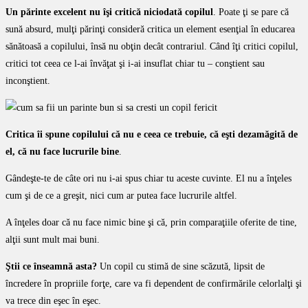
Un părinte excelent nu îşi critică niciodată copilul
. Poate ţi se pare că
sună absurd, mulţi părinţi consideră critica un element esenţial în educarea
sănătoasă a copilului, însă nu obţin decât contrariul. Când îţi critici copilul,
critici tot ceea ce l-ai învăţat şi i-ai insuflat chiar tu – conştient sau
inconştient.
Critica îi spune copilului că nu e ceea ce trebuie, că eşti dezamăgită de
el, că nu face lucrurile bine
.
Gândeşte-te de câte ori nu i-ai spus chiar tu aceste cuvinte. El nu a înţeles
cum şi de ce a greşit, nici cum ar putea face lucrurile altfel.
A înţeles doar că nu face nimic bine şi că, prin comparaţiile oferite de tine,
alţii sunt mult mai buni.
Ştii ce înseamnă asta?
Un copil cu stimă de sine scăzută, lipsit de
încredere în propriile forţe, care va fi dependent de confirmările celorlalţi şi
va trece din eşec în eşec.