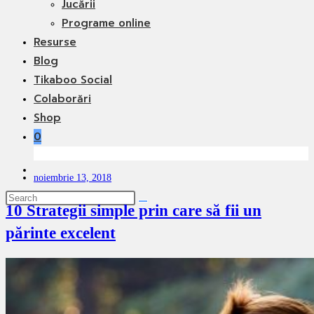
Jucării
Programe online
Resurse
Blog
Tikaboo Social
Colaborări
Shop
0
Toggle
noiembrie 13, 2018
website
search
10 Strategii simple prin care să fii un
părinte excelent