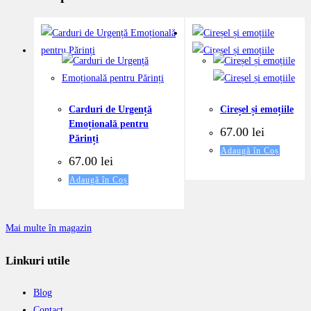
Carduri de Urgență
Cireșel și emoțiile
Emoțională pentru
67.00
lei
Părinți
Adaugă în Coș
67.00
lei
Adaugă în Coș
Mai multe în magazin
Linkuri utile
Blog
Contact