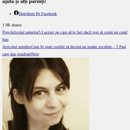
ajută și alți părinți!
Distribuie Pe Facebook
1.9K
shares
Prev
Articolul anterior
5 Lucruri pe care să le faci dacă vrei să creşti un copil
bun
Articolul următor
Cum îţi ajuţi copilul să devină un leader excelent – 5 Paşi
care dau rezultate
Next