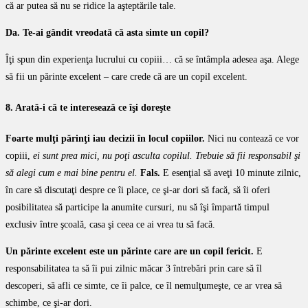
că ar putea să nu se ridice la aşteptările tale.
Da. Te-ai gândit vreodată că asta simte un copil?
Îţi spun din experienţa lucrului cu copiii… că se întâmpla adesea aşa. Alege
să fii un părinte excelent – care crede că are un copil excelent.
8. Arată-i că te interesează ce îşi doreşte
Foarte mulţi părinţi iau decizii în locul copiilor.
Nici nu contează ce vor
copiii,
ei sunt prea mici, nu poţi asculta copilul. Trebuie să fii responsabil şi
să alegi cum e mai bine pentru el.
Fals.
E esenţial să aveţi 10 minute zilnic,
în care să discutaţi despre ce îi place, ce şi-ar dori să facă, să îi oferi
posibilitatea să participe la anumite cursuri, nu să îşi împartă timpul
exclusiv între şcoală, casa şi ceea ce ai vrea tu să facă.
Un părinte excelent este un părinte care are un copil fericit.
E
responsabilitatea ta să îi pui zilnic măcar 3 întrebări prin care să îl
descoperi, să afli ce simte, ce îi palce, ce îl nemulţumeşte, ce ar vrea să
schimbe, ce şi-ar dori.