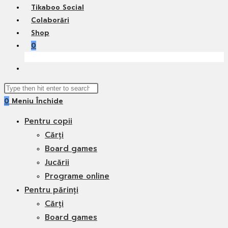
Tikaboo Social
Colaborări
Shop
0
Toggle
website
Search
search
0
Meniu
Închide
this
website
Pentru copii
Cărți
Board games
Jucării
Programe online
Pentru părinți
Cărți
Board games