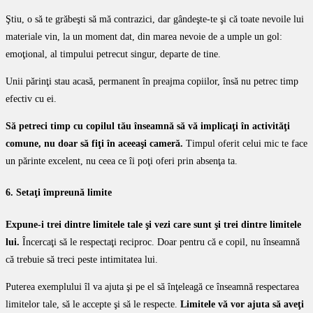
Ştiu, o să te grăbeşti să mă contrazici, dar gândeşte-te şi că toate nevoile lui
materiale vin, la un moment dat, din marea nevoie de a umple un gol:
emoţional, al timpului petrecut singur, departe de tine.
Unii părinţi stau acasă, permanent în preajma copiilor, însă nu petrec timp
efectiv cu ei.
Să petreci timp cu copilul tău înseamnă să vă implicaţi în activităţi
comune, nu doar să fiţi în aceeaşi cameră.
Timpul oferit celui mic te face
un părinte excelent, nu ceea ce îi poţi oferi prin absenţa ta.
6. Setaţi împreună limite
Expune-i trei dintre limitele tale şi vezi care sunt şi trei dintre limitele
lui.
Încercaţi să le respectaţi reciproc. Doar pentru că e copil, nu înseamnă
că trebuie să treci peste intimitatea lui.
Puterea exemplului îl va ajuta şi pe el să înţeleagă ce înseamnă respectarea
limitelor tale, să le accepte şi să le respecte.
Limitele vă vor ajuta să aveţi