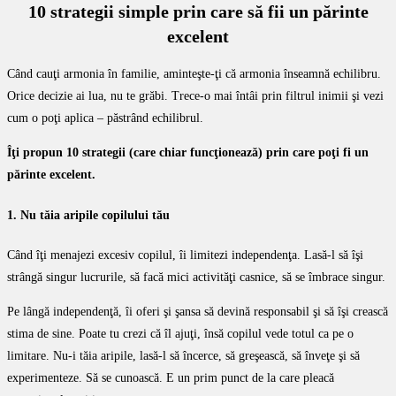
10 strategii simple prin care să fii un părinte
excelent
Când cauţi armonia în familie, aminteşte-ţi că armonia înseamnă echilibru.
Orice decizie ai lua, nu te grăbi. Trece-o mai întâi prin filtrul inimii şi vezi
cum o poţi aplica – păstrând echilibrul.
Îţi propun 10 strategii (care chiar funcţionează) prin care poţi fi un
părinte excelent.
1. Nu tăia aripile copilului tău
Când îţi menajezi excesiv copilul, îi limitezi independenţa. Lasă-l să îşi
strângă singur lucrurile, să facă mici activităţi casnice, să se îmbrace singur.
Pe lângă independenţă, îi oferi şi şansa să devină responsabil şi să îşi crească
stima de sine. Poate tu crezi că îl ajuţi, însă copilul vede totul ca pe o
limitare. Nu-i tăia aripile, lasă-l să încerce, să greşească, să înveţe şi să
experimenteze. Să se cunoască. E un prim punct de la care pleacă