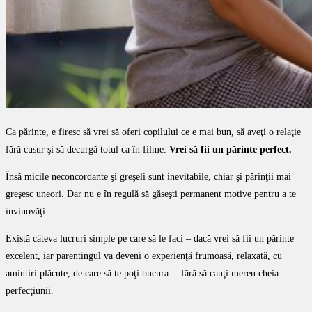
Ca părinte, e firesc să vrei să oferi copilului ce e mai bun, să aveţi o relaţie
fără cusur şi să decurgă totul ca în filme.
Vrei să fii un părinte perfect.
Însă micile neconcordante şi greşeli sunt inevitabile, chiar şi părinţii mai
greşesc uneori. Dar nu e în regulă să găseşti permanent motive pentru a te
învinovăţi.
Există câteva lucruri simple pe care să le faci – dacă vrei să fii un părinte
excelent, iar parentingul va deveni o experienţă frumoasă, relaxată, cu
amintiri plăcute, de care să te poţi bucura… fără să cauţi mereu cheia
perfecţiunii.