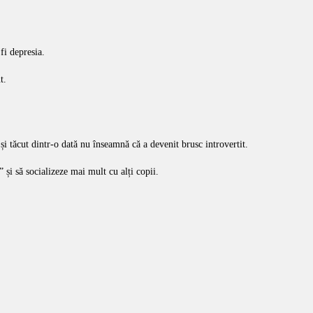
fi depresia.
t.
 și tăcut dintr-o dată nu înseamnă că a devenit brusc introvertit.
” și să socializeze mai mult cu alți copii.