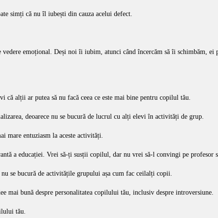
te simți că nu îl iubești din cauza acelui defect.
de vedere emoțional. Deși noi îi iubim, atunci când încercăm să îi schimbăm, ei po
rvi că alții ar putea să nu facă ceea ce este mai bine pentru copilul tău.
lizarea, deoarece nu se bucură de lucrul cu alți elevi în activități de grup.
ai mare entuziasm la aceste activități.
antă a educației. Vrei să-ți susții copilul, dar nu vrei să-l convingi pe profesor
 nu se bucură de activitățile grupului așa cum fac ceilalți copii.
idee mai bună despre personalitatea copilului tău, inclusiv despre introversiune.
lului tău.