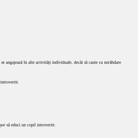
 se angajează în alte activități individuale, decât să caute cu nerăbdare
introvertit.
șor să educi un copil introvertit.