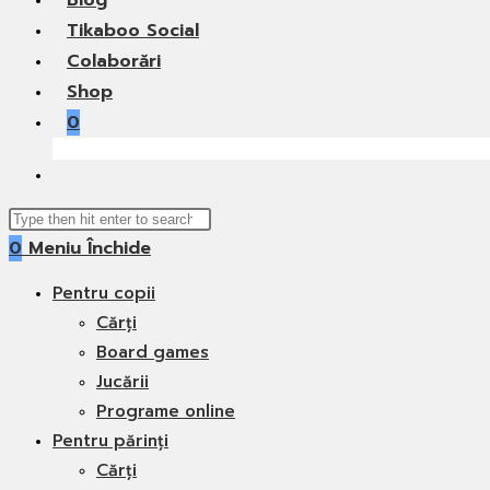
Blog
Tikaboo Social
Colaborări
Shop
0
Toggle
website
Search
search
0
Meniu
Închide
this
website
Pentru copii
Cărți
Board games
Jucării
Programe online
Pentru părinți
Cărți