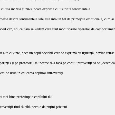
 cu ușa închisă și nu-și poate exprima cu ușurință sentimentele.
orbește despre sentimentele sale este într-un fel de primejdie emoțională, cum ar 
acest caz, noi căutăm să vedem care sunt modificările tiparelor de comportamen
Cu alte cuvinte, dacă un copil sociabil care se exprimă cu ușurință, devine retras
rinți (și pe profesori) să încerce să-i facă pe copiii introvertiți să se „deschidă
em de utilă în educarea copiilor introvertiți.
ti mai bine preferințele copilului tău.
rovertiții tind să aibă nevoie de puțini prieteni.