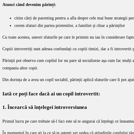
Atunci când devenim părinți:
citim cărți de parenting pentru a afla despre cele mai bune strategii pen
cerem sfaturi din partea prietenilor, a familiei și chiar a părinților
Cu toate acestea, uneori sfaturile pe care le primim nu iau în considerare faptul
Copiii introvertiți sunt adesea confundați cu copiii timizi, dar a fi introvertit ș
Părinții pot observa cum copilul lor nu pare să socializeze așa cum fac mulți al
compania altor copii.
Din dorința de a avea un copil sociabil, părinții aplică sfaturile care îi pot aj
Iată ce poți face dacă ai un copil introvertit
:
1. Încearcă să înțelegei introversiunea
Primul lucru pe care trebuie să-l faci este să te asigurai că înțelegi ce înseamnă
În momentul în care ști la ce să te aștepți vei vedea că atitudinile copilului tău