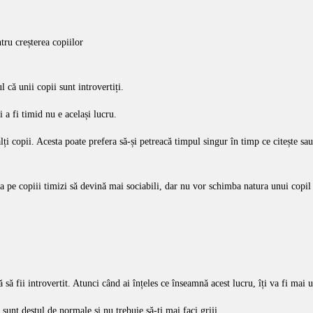
tru creșterea copiilor
 că unii copii sunt introvertiți.
i a fi timid nu e același lucru.
ți copii. Acesta poate prefera să-și petreacă timpul singur în timp ce citește sau
uta pe copiii timizi să devină mai sociabili, dar nu vor schimba natura unui copil 
 să fii introvertit. Atunci când ai înțeles ce înseamnă acest lucru, îți va fi mai u
 sunt destul de normale și nu trebuie să-ți mai faci griji.