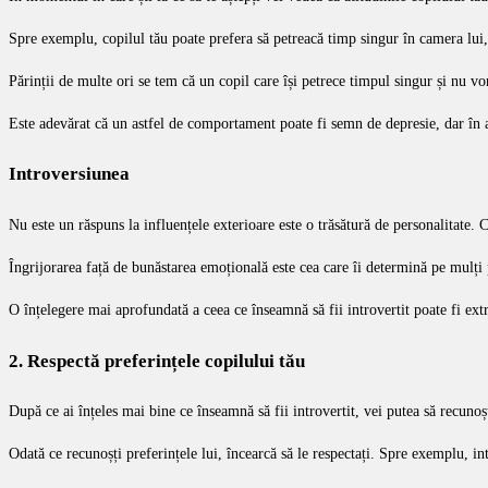
Spre exemplu, copilul tău poate prefera să petreacă timp singur în camera lui,
Părinții de multe ori se tem că un copil care își petrece timpul singur și nu v
Este adevărat că un astfel de comportament poate fi semn de depresie, dar în 
Introversiunea
Nu este un răspuns la influențele exterioare este o trăsătură de personalitate. 
Îngrijorarea față de bunăstarea emoțională este cea care îi determină pe mulți pă
O înțelegere mai aprofundată a ceea ce înseamnă să fii introvertit poate fi extr
2. Respectă preferințele copilului tău
După ce ai înțeles mai bine ce înseamnă să fii introvertit, vei putea să recunoș
Odată ce recunoșți preferințele lui, încearcă să le respectați. Spre exemplu, int