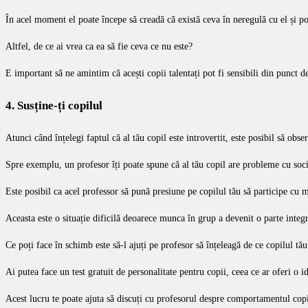
În acel moment el poate începe să creadă că există ceva în neregulă cu el și poa
Altfel, de ce ai vrea ca ea să fie ceva ce nu este?
E important să ne amintim că acești copii talentați pot fi sensibili din punct 
4. Susține-ți copilul
Atunci când înțelegi faptul că al tău copil este introvertit, este posibil să obse
Spre exemplu, un profesor îți poate spune că al tău copil are probleme cu socia
Este posibil ca acel professor să pună presiune pe copilul tău să participe cu m
Aceasta este o situație dificilă deoarece munca în grup a devenit o parte integr
Ce poți face în schimb este să-l ajuți pe profesor să înțeleagă de ce copilul tău
Ai putea face un test gratuit de personalitate pentru copii, ceea ce ar oferi o 
Acest lucru te poate ajuta să discuți cu profesorul despre comportamentul copi