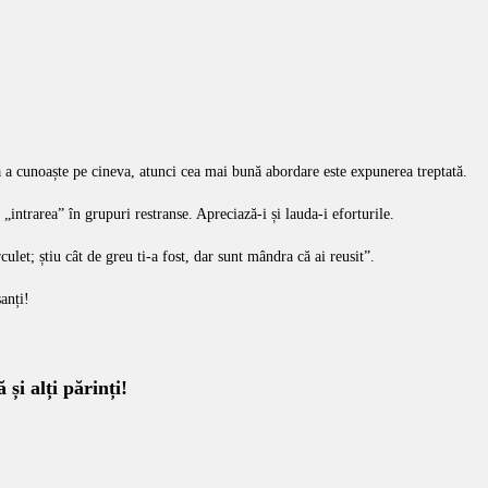
la a cunoaște pe cineva, atunci cea mai bună abordare este expunerea treptată.
„intrarea” în grupuri restranse. Apreciază-i și lauda-i eforturile.
ulet; știu cât de greu ti-a fost, dar sunt mândra că ai reusit”.
sanți!
 și alți părinți!