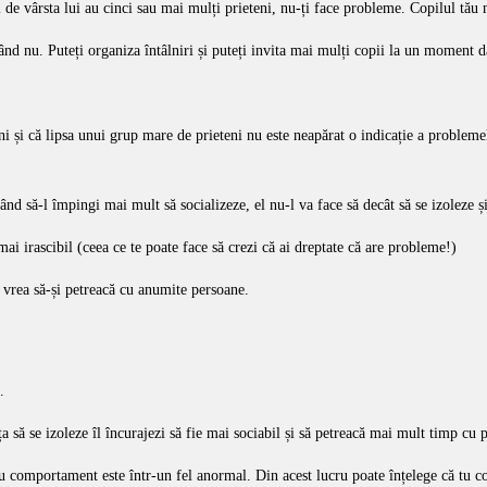
i de vârsta lui au cinci sau mai mulți prieteni, nu-ți face probleme. Copilul tău 
când nu. Puteți organiza întâlniri și puteți invita mai mulți copii la un moment d
teni și că lipsa unui grup mare de prieteni nu este neapărat o indicație a probleme
ând să-l împingi mai mult să socializeze, el nu-l va face să decât să se izoleze ș
ai irascibil (ceea ce te poate face să crezi că ai dreptate că are probleme!)
mp vrea să-și petreacă cu anumite persoane.
.
a să se izoleze îl încurajezi să fie mai sociabil și să petreacă mai mult timp cu p
ău comportament este într-un fel anormal. Din acest lucru poate înțelege că tu co