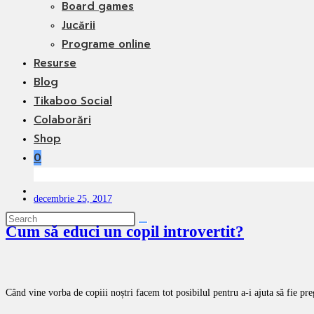
Board games
Jucării
Programe online
Resurse
Blog
Tikaboo Social
Colaborări
Shop
0
Toggle
decembrie 25, 2017
website
search
Cum să educi un copil introvertit?
Când vine vorba de copiii noștri facem tot posibilul pentru a-i ajuta să fie preg