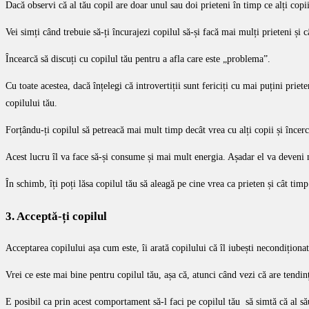
Dacă observi că al tău copil are doar unul sau doi prieteni în timp ce alți copi
Vei simți când trebuie să-ți încurajezi copilul să-și facă mai mulți prieteni și 
Încearcă să discuți cu copilul tău pentru a afla care este „problema”.
Cu toate acestea, dacă înțelegi că introvertiții sunt fericiți cu mai puțini prie
copilului tău.
Forțându-ți copilul să petreacă mai mult timp decât vrea cu alți copii și încerc
Acest lucru îl va face să-și consume și mai mult energia. Așadar el va deveni m
În schimb, îți poți lăsa copilul tău să aleagă pe cine vrea ca prieten și cât ti
3. Acceptă-ți copilul
Acceptarea copilului așa cum este, îi arată copilului că îl iubești necondiționat
Vrei ce este mai bine pentru copilul tău, așa că, atunci când vezi că are tendinț
E posibil ca prin acest comportament să-l faci pe copilul tău să simtă că al s