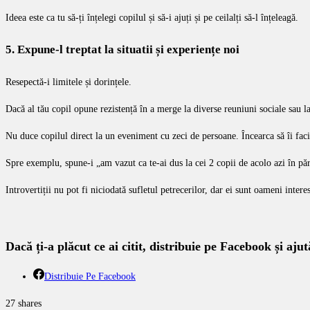
Ideea este ca tu să-ți înțelegi copilul și să-i ajuți și pe ceilalți să-l înțeleagă.
5. Expune-l treptat la situatii și experiențe noi
Resepectă-i limitele și dorințele.
Dacă al tău copil opune rezistență în a merge la diverse reuniuni sociale sau 
Nu duce copilul direct la un eveniment cu zeci de persoane. Încearca să îi faci 
Spre exemplu, spune-i „am vazut ca te-ai dus la cei 2 copii de acolo azi în părc
Introvertiții nu pot fi niciodată sufletul petrecerilor, dar ei sunt oameni intere
Dacă ți-a plăcut ce ai citit, distribuie pe Facebook și ajută
Distribuie Pe Facebook
27
shares