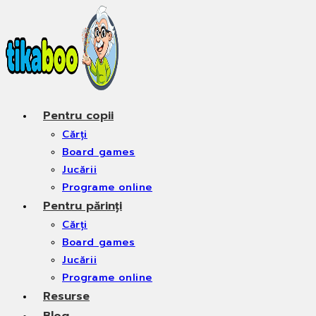
Skip
to
content
Pentru copii
Cărți
Board games
Jucării
Programe online
Pentru părinți
Cărți
Board games
Jucării
Programe online
Resurse