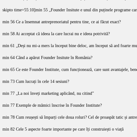
skipto time=55:10]min 55 „Founder Insitute e unul din puținele programe car
min 56 Ce a însemnat antreprenoriatul pentru tine, ce ai făcut exact?
min 58 Ai acceptat că ideea la care lucrai nu e ideea potrivită?
min 61 „Deși nu mi-a mers la început bine deloc, am început să ard foarte mul
min 64 Când a apărut Founder Insitute în România?
min 65 Ce este Founder Institute, cum funcționează, care sunt avantajele, bene
min 73 Cum lucrați în cele 14 sesiuni?
min 77 „La noi înveți marketing aplicând, nu citind”
min 77 Exemple de mămici înscrise în Founder Institute?
min 78 Cum reușești să împarți cele doua roluri? Cel de proaspăt tatic și antr
min 82 Cele 5 aspecte foarte importante pe care îți construiești o viață