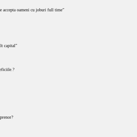
e accepta oameni cu joburi full time”
t capital”
ficiile.?
eprenor?