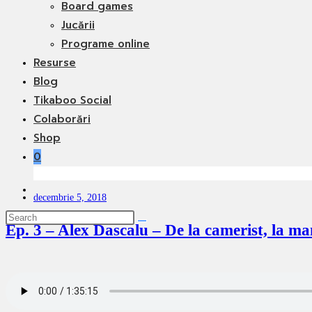
Board games
Jucării
Programe online
Resurse
Blog
Tikaboo Social
Colaborări
Shop
0
Toggle
decembrie 5, 2018
website
search
Ep. 3 – Alex Dascalu – De la camerist, la ma