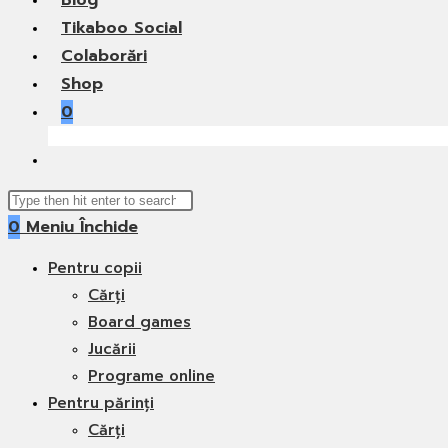
Blog
Tikaboo Social
Colaborări
Shop
0
Toggle
website
Search
search
0
Meniu
Închide
this
website
Pentru copii
Cărți
Board games
Jucării
Programe online
Pentru părinți
Cărți