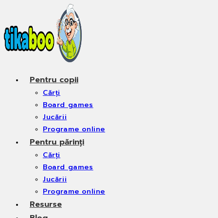
Skip
to
content
Pentru copii
Cărți
Board games
Jucării
Programe online
Pentru părinți
Cărți
Board games
Jucării
Programe online
Resurse