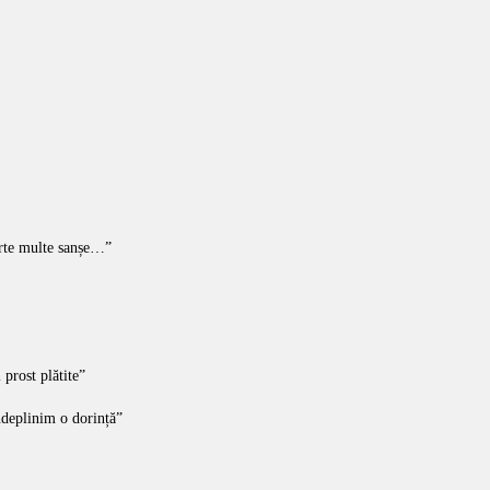
oarte multe sanșe…”
 prost plătite”
ndeplinim o dorință”