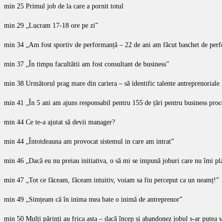
min 25 Primul job de la care a pornit totul
min 29 „Lucram 17-18 ore pe zi”
min 34 „Am fost sportiv de performanță – 22 de ani am făcut baschet de per
min 37 „În timpu facultătii am fost consultant de business”
min 38 Următorul prag mare din cariera – să identific talente antreprenoriale
min 41 „În 5 ani am ajuns responsabil pentru 155 de țări pentru business pr
min 44 Ce te-a ajutat să devii manager?
min 44 „Întotdeauna am provocat sistemul in care am intrat”
min 46 „Dacă eu nu preiau initiativa, o să mi se impună joburi care nu îmi p
min 47 „Tot ce făceam, făceam intuitiv, voiam sa fiu perceput ca un neamț!”
min 49 „Simțeam că în inima mea bate o inimă de antreprenor”
min 50 Mulți părinți au frica asta – dacă încep și abandonez jobul s-ar putea s