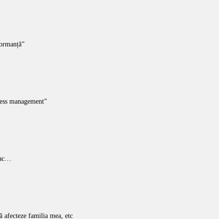
formanță”
ocess management”
lac…
ă afecteze familia mea, etc