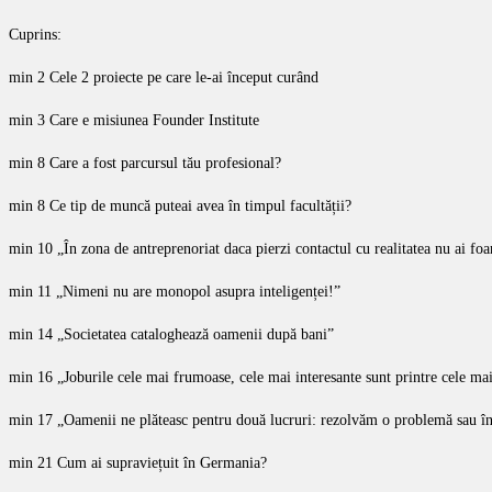
Cuprins:
min 2 Cele 2 proiecte pe care le-ai început curând
min 3 Care e misiunea Founder Institute
min 8 Care a fost parcursul tău profesional?
min 8 Ce tip de muncă puteai avea în timpul facultății?
min 10 „În zona de antreprenoriat daca pierzi contactul cu realitatea nu ai f
min 11 „Nimeni nu are monopol asupra inteligenței!”
min 14 „Societatea cataloghează oamenii după bani”
min 16 „Joburile cele mai frumoase, cele mai interesante sunt printre cele mai
min 17 „Oamenii ne plăteasc pentru două lucruri: rezolvăm o problemă sau î
min 21 Cum ai supraviețuit în Germania?