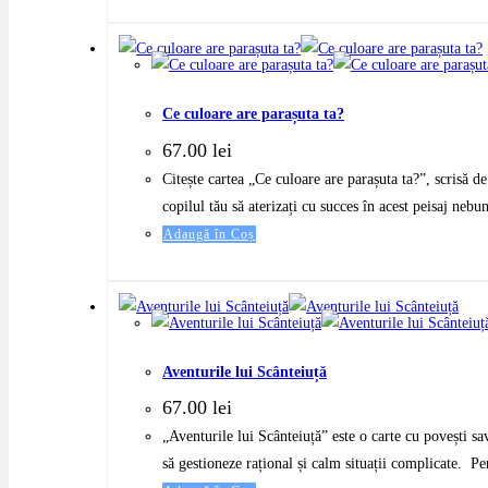
Ce culoare are parașuta ta?
67.00
lei
Citește cartea „Ce culoare are parașuta ta?”, scrisă de
copilul tău să aterizați cu succes în acest peisaj neb
Adaugă în Coș
Aventurile lui Scânteiuță
67.00
lei
„Aventurile lui Scânteiuță” este o carte cu povești sav
să gestioneze rațional și calm situații complicate. Pe