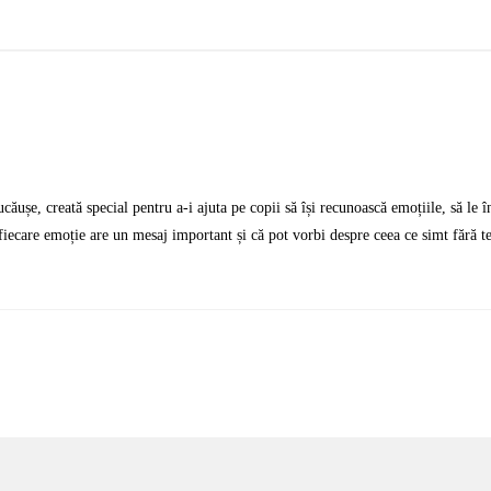
jucăușe, creată special pentru a-i ajuta pe copii să își recunoască emoțiile, să le
ă fiecare emoție are un mesaj important și că pot vorbi despre ceea ce simt fără