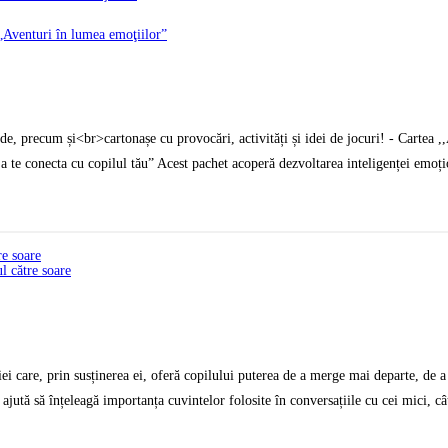
de, precum și<br>cartonașe cu provocări, activități și idei de jocuri! - Cartea ,
u a te conecta cu copilul tău” Acest pachet acoperă dezvoltarea inteligenței emoț
i care, prin susținerea ei, oferă copilului puterea de a merge mai departe, de a 
 ajută să înțeleagă importanța cuvintelor folosite în conversațiile cu cei mici, cât