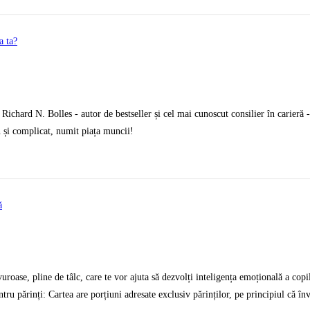
 Richard N. Bolles - autor de bestseller și cel mai cunoscut consilier în carieră 
un și complicat, numit piața muncii!
uroase, pline de tâlc, care te vor ajuta să dezvolți inteligența emoțională a copil
ntru părinți: Cartea are porțiuni adresate exclusiv părinților, pe principiul că în