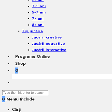
3-5 ani
5-7 ani
7+ ani
8+ ani
Tip jucărie
Jucarii creative
Jucării educative
Jucării interactive
Programe Online
Shop
0
Toggle
website
Search
search
0
Meniu
Închide
this
website
Cărți