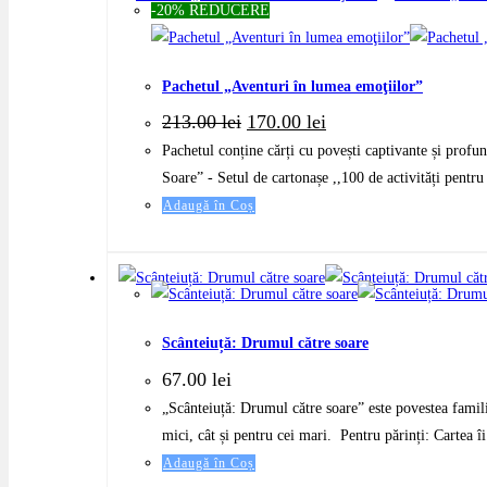
-20% REDUCERE
Pachetul „Aventuri în lumea emoţiilor”
Prețul
Prețul
213.00
lei
170.00
lei
inițial
curent
Pachetul conține cărți cu povești captivante și profun
a
este:
fost:
170.00 lei.
Soare” - Setul de cartonașe ,,100 de activități pentr
213.00 lei.
Adaugă în Coș
Scânteiuță: Drumul către soare
67.00
lei
„Scânteiuță: Drumul către soare” este povestea familie
mici, cât și pentru cei mari. Pentru părinți: Cartea îi
Adaugă în Coș