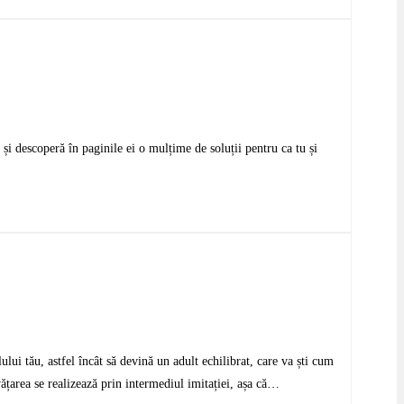
- și descoperă în paginile ei o mulțime de soluții pentru ca tu și
ului tău, astfel încât să devină un adult echilibrat, care va ști cum
vățarea se realizează prin intermediul imitației, așa că…