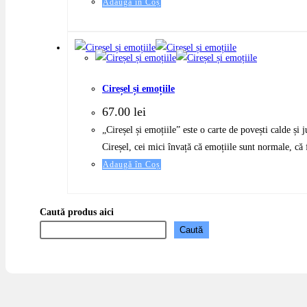
Adaugă în Coș
Cireșel și emoțiile
67.00
lei
„Cireșel și emoțiile” este o carte de povești calde și 
Cireșel, cei mici învață că emoțiile sunt normale, c
Adaugă în Coș
Caută produs aici
Caută