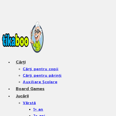
Skip
to
content
Cărți
Cărți pentru copii
Cărți pentru părinți
Auxiliare Școlare
Board Games
Jucării
Vârstă
1+ an
2+ ani