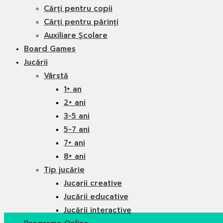
Cărți pentru copii
Cărți pentru părinți
Auxiliare Școlare
Board Games
Jucării
Vârstă
1+ an
2+ ani
3-5 ani
5-7 ani
7+ ani
8+ ani
Tip jucărie
Jucarii creative
Jucării educative
Jucării interactive