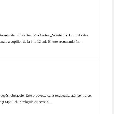
,Aventurile lui Scânteiuță” - Cartea ,,Scânteiuță: Drumul către
ionale a copiilor de la 3 la 12 ani. El este recomandat în…
depăși obstacole. Este o poveste cu iz terapeutic, atât pentru cei
 și faptul că în relațiile cu aceștia…